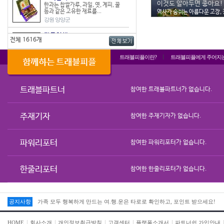
이것도 알아두면 좋아요!
한과는 찹쌀가루, 과일, 엿, 계피, 꿀
등과 같은 고유한 재료를...
강원 양양군
감물염색
전체 1616개
청도 감은 수분 함량이 많고 씨가 없어
염색 재료로 아주 적합하다...
트래블피플이란?
트래블피플에게 주어지
경북 청도군
인삼
충청북도 옥천군 청산면, 청성면 일대
에서 생산되는 인삼은 통기성이...
트래블파트너
참여한 트래블파트너가 없습니다.
충북 옥천군
상추
주재기자
참여한 주재기자가 없습니다.
부산광역시 강서구에서 재배한 맥도
포기상추는 잎이 연하면서도 두텁...
부산 강서구
파워리포터
참여한 파워리포터가 없습니다.
건어포류
청정해역 한려수도 삼천포의 대표적
인 건어포는 쥐포, 오징어포, 명...
한줄리포터
참여한 한줄리포터가 없습니다.
경남 사천시
매생이
11월부터 5월까지가 제철인 매생이
공지사항
가족 모두 행복하게 만드는 여.행.운은 타로로 확인하고, 포인트 받으세요!
는 완도군의 대표 특산물 중 하...
전남 완도군
HOME
회사소개
개인정보취급방침
고객센터
플랫폼소개서
파트너쉽 가입안내