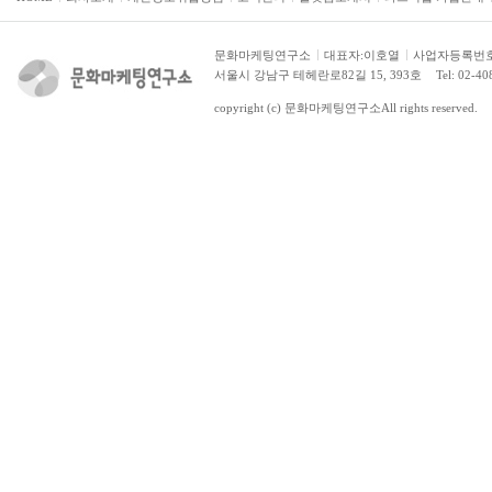
아위버섯/상황버섯
뜰아채 농업회사에 신품종으로 육성
재배하고 있는 아위버섯은 단맛이...
충남 천안시
문화마케팅연구소
대표자:이호열
사업자등록번호:2
서울시 강남구 테헤란로82길 15, 393호
Tel: 02-4
함평천지 미니 단호박
함평군의 깨끗한 물과 맑은 공기 속에
copyright (c)
문화마케팅연구소
All rights reserved.
서 유기질 퇴비로 재배되는 함...
전남 함평군
방곡도예촌
방곡도예촌은 17C 경부터 백자와 분
청자기를 생산한 조선시대 민수...
충북 단양군