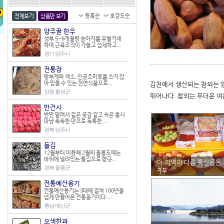
등록순
호감도순
전체보기
상품만 보기
양주골 한우
생후 5~6개월령 송아지를 유혈거세
하여 근육조직이 가늘고 섬세하고...
경기 양주시
전통장
방부제와 색소, 인공조미료를 쓰지 않
아 믿을 수 있는 천연식품으로...
김천에서 생산되는 참외는 양
강원 횡성군
뛰어나다. 참외는 무더운 여
반건시
반만 말려서 겉은 곶감 같고 속은 홍시
마냥 촉촉한 맛으로 독특한 ...
경북 상주시
돌김
12월부터 이듬해 2월의 울릉도에는
바위에 널려있는 돌김으로 향긋...
이 지역의 다른 특산물은
경북 울릉군
자두
전통예산옹기
전통예산용기는 3대에 걸쳐 100년을
넘게 만들어온 전통옹기이다....
충남 예산군
오색한과