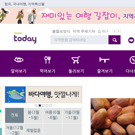
참외, 국내여행, 지역특산물
봄철보양식
지역 주재기자
쇼 미 더 트래블아이
봄
봄(3월
여름(6월
가을(9월
전체
~5월)
~8월)
~11월)
겨울(12월
제철없음
~2월)