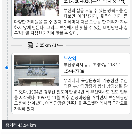
051-600-4000(부산광역시 중구청)
부산의 삶을 느낄 수 있는 광복로를 걷
다보면 아리랑거리, 젊음의 거리 등
다양한 거리들을 볼 수 있다. 제목마다 다른 모습을 한 거리가 지루
하지 않게 만든다. 그리고 부산에서만 맛볼 수 있는 비빔당면과 충
무김밥을 저렴한 가격에 맛볼 수 있다.
3.05
km /
14
분
부산역
부산광역시 동구 초량3동 1187-1
1544-7788
우리나라 육상운송의 기종점인 부산
역은 부산역광장과 함께 상징성을 담
고 있다. 1904년 경부선 철도의 탄생 4년 뒤 부산역사도 철도 업무
를 시작했다. 1953년 11월 이후 준공과정을 거치면서 부산역광장
도 함께 생겨났다. 이후 광장은 민주화를 주도했던 역사적 공간으로
자리해 있다.
총거리 45.94 km