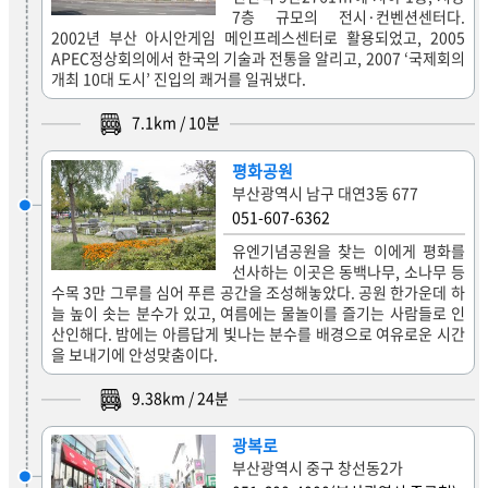
7층 규모의 전시·컨벤션센터다.
2002년 부산 아시안게임 메인프레스센터로 활용되었고, 2005
APEC정상회의에서 한국의 기술과 전통을 알리고, 2007 ‘국제회의
개최 10대 도시’ 진입의 쾌거를 일궈냈다.
7.1
km /
10
분
평화공원
부산광역시 남구 대연3동 677
051-607-6362
유엔기념공원을 찾는 이에게 평화를
선사하는 이곳은 동백나무, 소나무 등
수목 3만 그루를 심어 푸른 공간을 조성해놓았다. 공원 한가운데 하
늘 높이 솟는 분수가 있고, 여름에는 물놀이를 즐기는 사람들로 인
산인해다. 밤에는 아름답게 빛나는 분수를 배경으로 여유로운 시간
을 보내기에 안성맞춤이다.
9.38
km /
24
분
광복로
부산광역시 중구 창선동2가