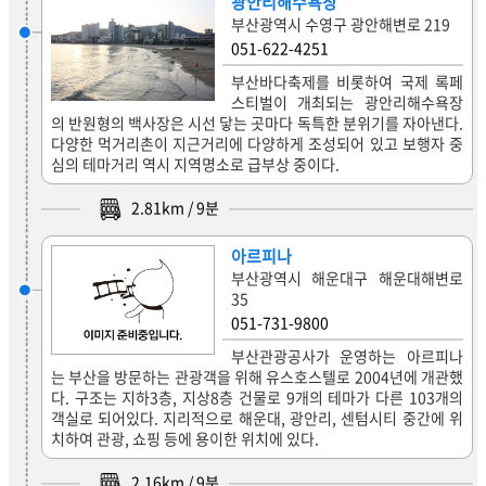
광안리해수욕장
부산광역시 수영구 광안해변로 219
051-622-4251
부산바다축제를 비롯하여 국제 록페
스티벌이 개최되는 광안리해수욕장
의 반원형의 백사장은 시선 닿는 곳마다 독특한 분위기를 자아낸다.
다양한 먹거리촌이 지근거리에 다양하게 조성되어 있고 보행자 중
심의 테마거리 역시 지역명소로 급부상 중이다.
2.81
km /
9
분
아르피나
부산광역시 해운대구 해운대해변로
35
051-731-9800
부산관광공사가 운영하는 아르피나
는 부산을 방문하는 관광객을 위해 유스호스텔로 2004년에 개관했
다. 구조는 지하3층, 지상8층 건물로 9개의 테마가 다른 103개의
객실로 되어있다. 지리적으로 해운대, 광안리, 센텀시티 중간에 위
치하여 관광, 쇼핑 등에 용이한 위치에 있다.
2.16
km /
9
분