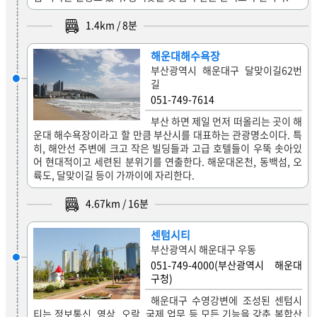
1.4
km /
8
분
해운대해수욕장
부산광역시 해운대구 달맞이길62번
길
051-749-7614
부산 하면 제일 먼저 떠올리는 곳이 해
운대 해수욕장이라고 할 만큼 부산시를 대표하는 관광명소이다. 특
히, 해안선 주변에 크고 작은 빌딩들과 고급 호텔들이 우뚝 솟아있
어 현대적이고 세련된 분위기를 연출한다. 해운대온천, 동백섬, 오
륙도, 달맞이길 등이 가까이에 자리한다.
4.67
km /
16
분
센텀시티
부산광역시 해운대구 우동
051-749-4000(부산광역시 해운대
구청)
해운대구 수영강변에 조성된 센텀시
티는 정보통신, 영상, 오락, 국제 업무 등 모든 기능을 갖춘 복합산