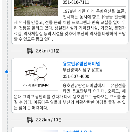
051-610-7111
1978년 개관 이래 문화유산을 보존,
전시하는 동시에 향토 유물을 발굴해
새 역사를 만들고, 전통 문화 체험 프로그램과 민속 교실을 열어 우
리 전통을 알리고 있다. 상설전시실과 기획전시실, 기증실, 문헌자
료실, 역사체험실 등의 시설을 갖추어 부산의 역사를 다양하게 조망
할 수 있도록 돕고 있다.
2.6
km /
11
분
용호만유람선터미널
부산광역시 남구 용호동
051-607-4000
용호만유람선터미널에서 유람선을
타면 용호만부터 이기대, 오륙도, 해
운대 그리고 광안리를 갔다가 다시 용호만으로 돌아오는 코스를 즐
길 수 있다. 아름다운 일몰과 부산의 휘황찬란한 야경을 즐길 수 있
는 점이 큰 매력이다.
2.82
km /
10
분