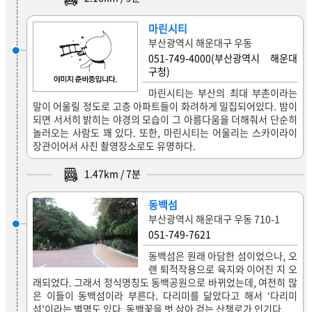
마린시티
부산광역시 해운대구 우동
051-749-4000(부산광역시 해운대
구청)
마린시티는 부산의 최대 부촌이라는
말이 어울릴 정도로 고층 아파트들이 화려하게 밀집되어있다. 밤이
되면 서서히 밝히는 야경의 모습이 그 아름다움을 더해줘서 단순히
놀러오는 사람도 꽤 있다. 또한, 마린시티는 어울리는 스카이라이
장관이어서 사진 촬영장소로도 유명하다.
1.47
km /
7
분
동백섬
부산광역시 해운대구 우동 710-1
051-749-7621
동백섬은 원래 아담한 섬이었으나, 오
랜 퇴적작용으로 육지와 이어진 지 오
래되었다. 그래서 정식명칭도 동백공원으로 바뀌었는데, 여전히 많
은 이들이 동백섬이라 부른다. 다리미를 닮았다고 해서 ‘다리미
섬’이라는 별명도 있다. 동백꽃을 벗 삼아 걷는 산책로가 인기다.