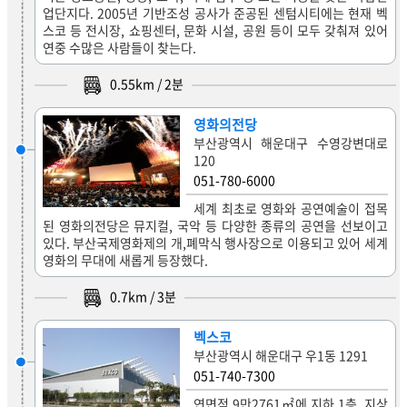
업단지다. 2005년 기반조성 공사가 준공된 센텀시티에는 현재 벡
스코 등 전시장, 쇼핑센터, 문화 시설, 공원 등이 모두 갖춰져 있어
연중 수많은 사람들이 찾는다.
0.55
km /
2
분
영화의전당
부산광역시 해운대구 수영강변대로
120
051-780-6000
세계 최초로 영화와 공연예술이 접목
된 영화의전당은 뮤지컬, 국악 등 다양한 종류의 공연을 선보이고
있다. 부산국제영화제의 개,폐막식 행사장으로 이용되고 있어 세계
영화의 무대에 새롭게 등장했다.
0.7
km /
3
분
벡스코
부산광역시 해운대구 우1동 1291
051-740-7300
연면적 9만2761㎡에 지하 1층, 지상