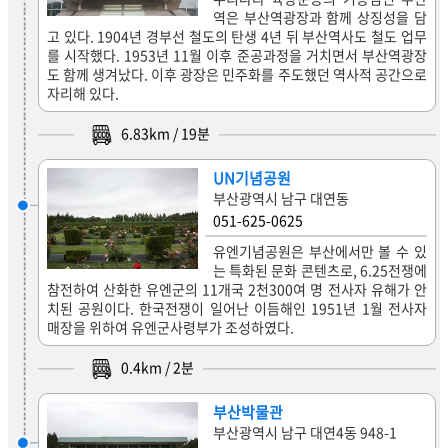
역은 부산역광장과 함께 상징성을 담
고 있다. 1904년 경부선 철도의 탄생 4년 뒤 부산역사도 철도 업무
를 시작했다. 1953년 11월 이후 준공과정을 거치면서 부산역광장
도 함께 생겨났다. 이후 광장은 민주화를 주도했던 역사적 공간으로
자리해 있다.
6.83
km /
19
분
UN기념공원
부산광역시 남구 대연동
051-625-0625
유엔기념공원은 부산에서만 볼 수 있
는 특화된 문화 콘텐츠로, 6.25전쟁에
참전하여 산화한 유엔군의 11개국 2천300여 명 전사자 유해가 안
치된 공원이다. 한국전쟁이 일어난 이듬해인 1951년 1월 전사자
매장을 위하여 유엔군사령부가 조성하였다.
0.4
km /
2
분
부산박물관
부산광역시 남구 대연4동 948-1