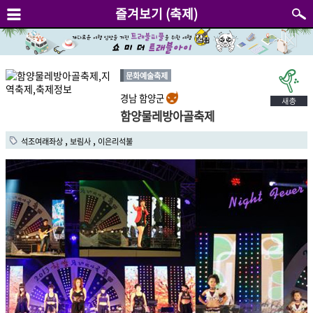
즐겨보기 (축제)
문화예술축제
경남 함양군
함양물레방아골축제
,
,
석조여래좌상
보림사
이은리석불