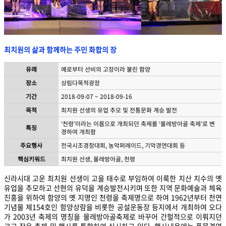
최치원의 삶과 함께하는 주민 화합의 장
유래
예로부터 선비의 고장이라 불린 함양
장소
상림다목적광장
기간
2018-09-07 ~ 2018-09-16
목적
최치원 선생의 유업 추모 및 전통문화 계승 발전
‘천령’이라는 이름으로 개최되던 축제를 ‘물레방아골 축제’로 변
특징
경하여 개최함
주요행사
전국시조경창대회, 농악퍼레이드, 기악경연대회 등
핵심키워드
최치원 선생, 물레방아골, 천령
신라시대 고운 최치원 선생이 고을 태수로 부임하여 이룩한 치산 치수의 옛
유업을 추모하고 선현의 유덕을 계승발전시키며 또한 지역 문화예술과 체육
진흥을 위하여 함양의 옛 지명인 천령을 축제명으로 하여 1962년부터 천연
기념물 제154호인 함양상람을 비롯한 공설운동장 등지에서 개최하여 오다
가 2003년 축제의 명칭을 물레방아골축제로 바꾸어 간헐적으로 이뤄지던