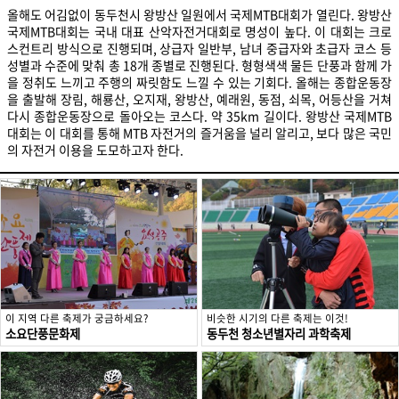
올해도 어김없이 동두천시 왕방산 일원에서 국제MTB대회가 열린다. 왕방산
국제MTB대회는 국내 대표 산악자전거대회로 명성이 높다. 이 대회는 크로
스컨트리 방식으로 진행되며, 상급자 일반부, 남녀 중급자와 초급자 코스 등
성별과 수준에 맞춰 총 18개 종별로 진행된다. 형형색색 물든 단풍과 함께 가
을 정취도 느끼고 주행의 짜릿함도 느낄 수 있는 기회다. 올해는 종합운동장
을 출발해 장림, 해룡산, 오지재, 왕방산, 예래원, 동점, 쇠목, 어등산을 거쳐
다시 종합운동장으로 돌아오는 코스다. 약 35km 길이다. 왕방산 국제MTB
대회는 이 대회를 통해 MTB 자전거의 즐거움을 널리 알리고, 보다 많은 국민
의 자전거 이용을 도모하고자 한다.
이 지역 다른 축제가 궁금하세요?
비슷한 시기의 다른 축제는 이것!
소요단풍문화제
동두천 청소년별자리 과학축제