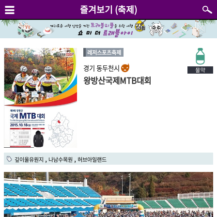
즐겨보기 (축제)
레저스포츠축제
경기 동두천시
왕방산국제MTB대회
,
,
깊이울유원지
나남수목원
허브아일랜드