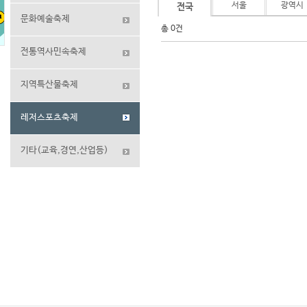
서울
광역시
전국
문화예술축제
총 0건
전통역사민속축제
지역특산물축제
레저스포츠축제
기타(교육,경연,산업등)