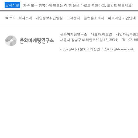
공지사항
가족 모두 행복하게 만드는 여.행.운은 타로로 확인하고, 포인트 받으세요!
HOME
회사소개
개인정보취급방침
고객센터
플랫폼소개서
파트너쉽 가입안내
문화마케팅연구소
대표자:이호열
사업자등록번호:2
서울시 강남구 테헤란로82길 15, 393호
Tel: 02-4
copyright (c)
문화마케팅연구소
All rights reserved.