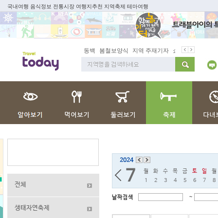
국내여행 음식정보 전통시장 여행지추천 지역축제 테마여행
동백
봄철보양식
지역 주재기자
쇼 미 더 트래블
2024
7
월
화
수
목
금
토
일
월
1
2
3
4
5
6
7
8
전체
~
날짜검색
생태자연축제