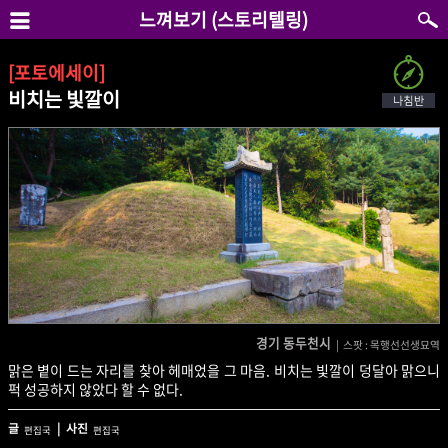
느껴보기 (스토리텔링)
[포토에세이]
비치는 빛깔이
경기 동두천시
| 스팟 : 목행선선생묘역
맑은 볕이 드는 자리를 찾아 헤매었을 그 마음. 비치는 빛깔이 덩달아 맑으니
퍽 성공하지 않았다 할 수 없다.
글
| 사진
편집국
편집국