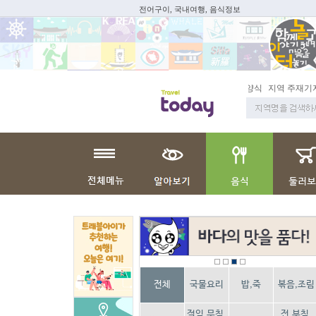
전어구이, 국내여행, 음식정보
지역 주재기자
쇼
전체
국물요리
밥,죽
볶음,조림
절임,무침,
전,부침,