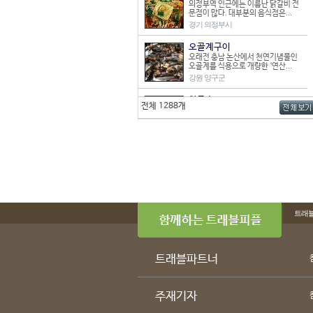
의정부역 인근에는 이름난 닭갈비 전
문점이 많다. 대부분의 음식점은...
경기 의정부시
오골계구이
오래전 충남 논산에서 천연기념물인
오골계를 식용으로 개량한 ‘연산...
강원 양구군
칡국수
전체 1288개
칡을 재료로 하여 면을 뽑는 칡국수는
막국수와 맛과 모양이 비슷해...
강원 춘천시
아구찜
익산에는 아구찜 전문점이 많은데, 다
른 지역에 비해 특이한 점은 ...
전북 익산시
의령 소바(메밀국수)
트래
일본의 소바를 우리나라 식으로 개량
한 음식인 메밀국수는 가다랭이 ...
경남 의령군
트래블파트너
안동칼국수
안동에서는 건진 국수를 삶아서 장국
에 말아먹기를 즐겨왔다. 누름국...
경북 안동시
주재기자
꽃게탕