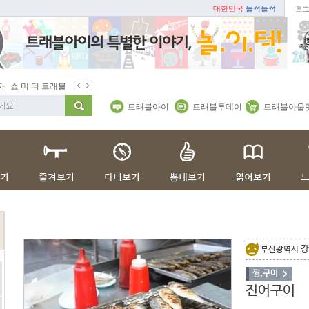
대한민국
들썩들썩
로그
 미 더 트래블아이
봄꽃
벚꽃명소
봄철 별미
동백
봄철보양식
트래블아이
트래블투데이
트래블아울
강
부산광역시
찜,구이
전어구이