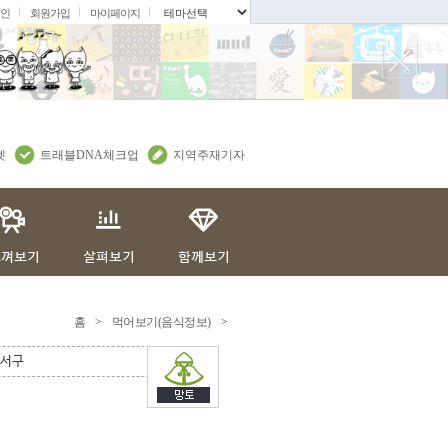
인
회원가입
마이페이지
.
렛
트래블DNA체크업
지역주재기자
홈
>
먹어보기(음식정보)
>
서구