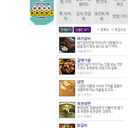
찜,구이
면,만두
샐러드
튀김
빵,과자,
김치,젓갈
생선회,육
양념,기타
떡
류
회
등록순
호감도순
전체보기
상품만 보기
돼지갈비
돼지갈비만큼 우리나라 사람들의 사
랑을 많이 받는 음식도 찾기 어려...
서울 동작구
갈매기살
갈매기살이 익어가는 것을 보는 것만
으로도 흐뭇한데, 마포구의 갈매...
서울 마포구
냉면
시원한 국물에 식초와 겨자를 곁들어
새콤하게 먹는 여름철 최고의 ...
경기 부천시
옥천냉면
평양냉면, 함흥냉면과 더불어 맛 좋기
로 유명한 옥천냉면. 양평의 ...
경기 양평군
닭갈비