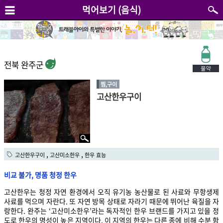
먹어보기 (음식)
전북 완주군
찜,구이
고산한우구이
,
,
고산한우구이
고산미소한우
한우 효능
비교 불가, 명품 청정 한우
고산한우는 청정 자연 환경에서 오직 유기농 농산물로 된 사료와 무항생제
사료를 먹으며 자란다. 또 자연 방목 상태로 자라기 때문에 뛰어난 육질을 자
랑한다. 완주는 ‘고산미소한우’라는 독자적인 한우 브랜드를 가지고 있을 정
도로 한우의 명성이 높은 지역이다. 이 지역의 한우는 다른 종에 비해 수분 함