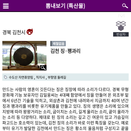
뽐내보기 (특산물)
경북 김천시
제철없음
김천 징·꽹과리
,
,
수도산 자연휴양림
직지사
부항댐 둘레길
만드는 사람의 영혼이 깃든다는 징은 징장에 따라 소리가 다르다. 경북 무형
문화재 기능 보유자인 김일웅씨는 4대째 함양에서 징을 만들어 온 외조부 밑
에서 6년간 기술을 익히고, 외삼촌과 김천에 내려와서 지금까지 40여 년간
징과 꽹과리를 비롯한 유기제품을 만들고 있다. 징의 생명은 소리에 있으며
지방에 따라 왕왕거리는 소리, 굽이치는 소리, 길게 울리는 소리, 끝이 올라가
는 소리 등 다양하다. 제대로 된 징의 소리는 깊고 긴 여운이 있고 가슴깊이
파고드는 호소력이 있는데, 김천 징의 소리가 바로 이런 특징을 갖는다. 예로
부터 유기가 발달한 김천에서 만드는 징은 황소의 울음처럼 구성지고 끝을