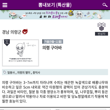
뽐내보기 (특산물)
경남 의령군
가을(9월~11월)
의령 구아바
,
,
일붕사
의령의 별미
충익사
의령 구아바는 3~7m까지 자라나며 수피는 매끈한 녹갈색으로 배롱나무와
비슷하고 잎은 5cm 내외로 약간 타원형의 광택이 있어 관상가치도 충분하
다. 과일은 비타민, 철분 등 각종 영양소가 풍부하며, 잎, 나무껍질, 뿌리 등은
생으로나 말려서 약용이나 차로 이용되고 비만 및 당뇨항알레르기 작용에 탁
월한 효능이 있다.