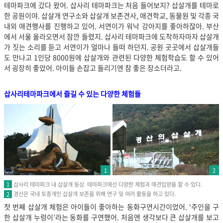
테마파크에 갔다 왔어. 삽사리 테마파크는 처음 들어보지? 삽살개를 테마로
한 공원이야. 삽살개 연구소와 삽살개 보존견사, 애견학교, 동물원 및 각종 국
내외 애견행사를 진행하고 있어. 서연이가 워낙 강아지를 좋아하잖아. 부산
에서 서울 올라오면서 잠깐 들렸지. 삽사리 테마파크에 도착하자마자 삽살개
가 짓는 소리를 듣고 서연이가 얼마나 들떠 하던지. 공원 곳곳에서 삽살개들
도 만나고 1인당 8000원에 삽살개와 관련된 다양한 체험학습도 할 수 있어
서 굉장히 좋았어. 아이들 손잡고 들리기엔 참 좋은 장소더라고
.
삽사리테마파크에서 즐길 수 있는 다양한 체험들
1
2
삽사리 테마파크 내 삽살개 동상. 테마파크에선 다양한 체험과 애견입양을 할 수 있다.
1
경산은 국내 토종개인 삽살개 보존을 위해 연구 및 여러 활동을 하고 있다.
2
첫 번째 삽살개 체험은 아이들이 좋아하는 동화구연시간이었어. ‘주인을 구
한 삽살개 누렁이’라는 동화를 구연했어. 처음엔 생각보다 큰 삽살개를 보고