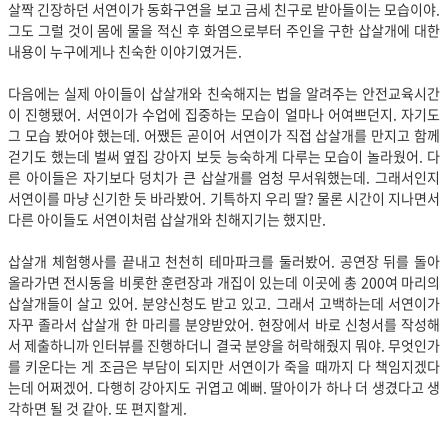
살짝 긴장하던 서연이가 동화구연을 보고 금세 친구로 받아들이는 모습이야.
그도 그럴 것이 몸에 물을 적신 후 화염으로부터 주인을 구한 삽살개에 대한
내용이 누구에게나 친숙한 이야기였거든.
다음에는 실제 아이들이 삽살개와 친숙해지는 법을 알려주는 안전교육시간
이 진행됐어. 서연이가 수업에 집중하는 모습이 얼마나 어여쁘던지. 자기도
그 모습 봤어야 했는데. 어쨌든 곧이어 서연이가 직접 삽살개를 만지고 함께
걷기도 했는데 벌써 옆집 강아지 보듯 능숙하게 다루는 모습이 놀라웠어. 다
른 아이들은 자기보다 덩치가 큰 삽살개를 엄청 무서워했는데. 그래서인지
서연이를 마냥 신기한 듯 바라봤어. 기특하지 우리 딸? 물론 시간이 지나면서
다른 아이들도 서연이처럼 삽살개와 친해지기는 했지만.
삽살개 체험행사를 끝내고 천천히 테마파크를 둘러봤어. 공연장 뒤를 돌아
올라가면 전시동을 비롯한 훈련장과 개집이 있는데 이곳에 총 200여 마리의
삽살개들이 살고 있어. 분양신청도 받고 있고. 그래서 고백하는데 서연이가
자꾸 졸라서 삽살개 한 마리를 분양받았어. 현장에서 바로 신청서를 작성해
서 제출하니까 인터뷰를 진행하더니 결국 분양을 허락해줬지 뭐야. 무엇인가
를 키운다는 게 조금은 부담이 되지만 서연이가 죽을 때까지 다 책임지겠다
는데 어쩌겠어. 다행히 강아지도 귀엽고 예뻐. 딸아이가 하나 더 생겼다고 생
각하면 될 것 같아. 또 편지할게.