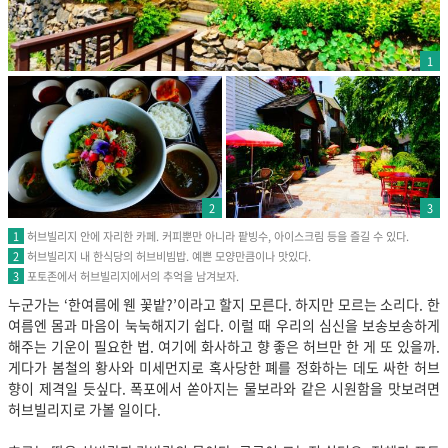
1
2
3
허브빌리지 안에 자리한 카페. 커피뿐만 아니라 팥빙수, 아이스크림 등을 즐길 수 있다.
1
허브빌리지 내 한식당의 허브비빔밥. 예쁜 모양만큼이나 맛있다.
2
포토존에서 허브빌리지에서의 추억을 남겨보자.
3
누군가는 ‘한여름에 웬 꽃밭?’이라고 할지 모른다. 하지만 모르는 소리다. 한
여름엔 몸과 마음이 눅눅해지기 쉽다. 이럴 때 우리의 심신을 보송보송하게
해주는 기운이 필요한 법. 여기에 화사하고 향 좋은 허브만 한 게 또 있을까.
게다가 봄철의 황사와 미세먼지로 혹사당한 폐를 정화하는 데도 싸한 허브
향이 제격일 듯싶다. 폭포에서 쏟아지는 물보라와 같은 시원함을 맛보려면
허브빌리지로 가볼 일이다.