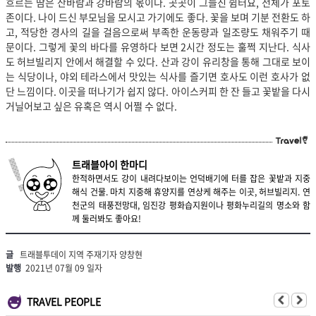
흐르는 땀은 산바람과 강바람의 몫이다. 곳곳이 그늘진 쉼터요, 전체가 포토
존이다. 나이 드신 부모님을 모시고 가기에도 좋다. 꽃을 보며 기분 전환도 하
고, 적당한 경사의 길을 걸음으로써 부족한 운동량과 일조량도 채워주기 때
문이다. 그렇게 꽃의 바다를 유영하다 보면 2시간 정도는 훌쩍 지난다. 식사
도 허브빌리지 안에서 해결할 수 있다. 산과 강이 유리창을 통해 그대로 보이
는 식당이나, 야외 테라스에서 맛있는 식사를 즐기면 호사도 이런 호사가 없
단 느낌이다. 이곳을 떠나기가 쉽지 않다. 아이스커피 한 잔 들고 꽃밭을 다시
거닐어보고 싶은 유혹은 역시 어쩔 수 없다.
트래블아이 한마디
한적하면서도 강이 내려다보이는 언덕배기에 터를 잡은 꽃밭과 지중
해식 건물. 마치 지중해 휴양지를 연상케 해주는 이곳, 허브빌리지. 연
천군의 태풍전망대, 임진강 평화습지원이나 평화누리길의 명소와 함
께 둘러봐도 좋아요!
글
트래블투데이 지역 주재기자 양창현
발행
2021년 07월 09 일자
TRAVEL PEOPLE