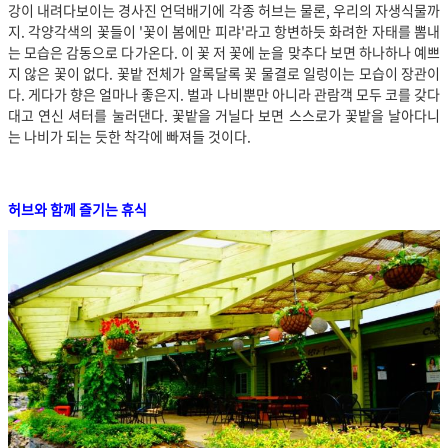
강이 내려다보이는 경사진 언덕배기에 각종 허브는 물론, 우리의 자생식물까
지. 각양각색의 꽃들이 '꽃이 봄에만 피랴'라고 항변하듯 화려한 자태를 뽐내
는 모습은 감동으로 다가온다. 이 꽃 저 꽃에 눈을 맞추다 보면 하나하나 예쁘
지 않은 꽃이 없다. 꽃밭 전체가 알록달록 꽃 물결로 일렁이는 모습이 장관이
다. 게다가 향은 얼마나 좋은지. 벌과 나비뿐만 아니라 관람객 모두 코를 갖다
대고 연신 셔터를 눌러댄다. 꽃밭을 거닐다 보면 스스로가 꽃밭을 날아다니
는 나비가 되는 듯한 착각에 빠져들 것이다.
허브와 함께 즐기는 휴식