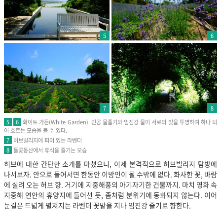
5
6
7
8
화이트 가든(White Garden). 인공 물줄기와 임진강 물이 서로의 빛을 투영하여 하나 되
5
6
어 흐르는 모습을 볼 수 있다.
허브빌리지에 피어 있는 라벤더
7
들꽃동산에서 휴식을 즐기는 모습
8
허브에 대한 간단한 소개를 마쳤으니, 이제 본격적으로 허브빌리지 탐방에
나서보자. 안으로 들어서면 한동안 이방인이 될 수밖에 없다. 화사한 꽃, 바람
에 실려 오는 허브 향. 거기에 지중해풍의 아기자기한 건물까지. 마치 영화 속
지중해 연안의 휴양지에 들어선 듯, 좀처럼 분위기에 동화되지 않는다. 이어
눈길은 드넓게 펼쳐지는 라벤더 꽃밭을 지나 임진강 줄기로 향한다.