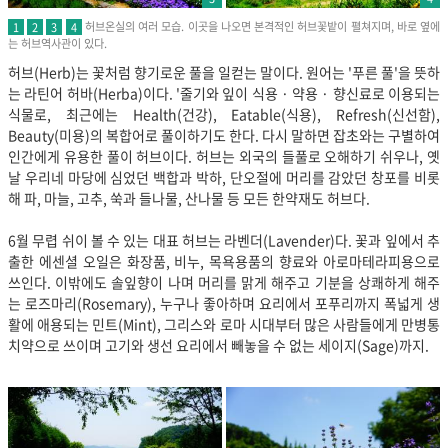
허브온실의 여러 모습. 이곳을 나오면 본격적인 허브꽃밭이 펼쳐지며, 바로 옆에
1
2
3
4
는 허브역사관이 있다.
허브(Herb)는 꽃처럼 향기로운 풀을 일컫는 말이다. 원어는 '푸른 풀'을 뜻하
는 라틴어 허바(Herba)이다. '줄기와 잎이 식용 · 약용 · 향신료로 이용되는
식물로, 최근에는 Health(건강), Eatable(식용), Refresh(신선함),
Beauty(미용)의 복합어로 풀이하기도 한다. 다시 말하면 잡초와는 구별하여
인간에게 유용한 풀이 허브이다. 허브는 외국의 들풀로 오해하기 쉬우나, 옛
날 우리네 마당에 심었던 백합과 박하, 단오절에 머리를 감았던 창포를 비롯
해 파, 마늘, 고추, 쑥과 들나물, 산나물 등 모든 한약재도 허브다.
6월 무렵 쉬이 볼 수 있는 대표 허브는 라벤더(Lavender)다. 꽃과 잎에서 추
출한 에센셜 오일은 화장품, 비누, 목욕용품의 향료와 아로마테라피용으로
쓰인다. 이밖에도 솔잎향이 나며 머리를 맑게 해주고 기분을 상쾌하게 해주
는 로즈마리(Rosemary), 누구나 좋아하며 요리에서 포푸리까지 폭넓게 생
활에 애용되는 민트(Mint), 그리스와 로마 시대부터 많은 사람들에게 만병통
치약으로 쓰이며 고기와 생선 요리에서 빼놓을 수 없는 세이지(Sage)까지.