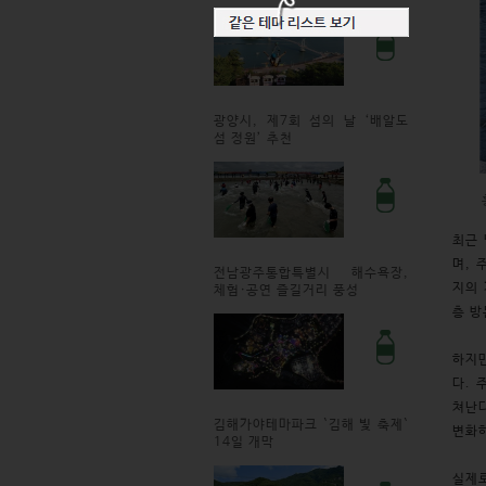
광양시, 제7회 섬의 날 ‘배알도
섬 정원’ 추천
홍성
최근
며, 
전남광주통합특별시 해수욕장,
지의 
체험·공연 즐길거리 풍성
층 방
하지만
다. 
쳐난다
김해가야테마파크 `김해 빛 축제`
변화하
14일 개막
실제로