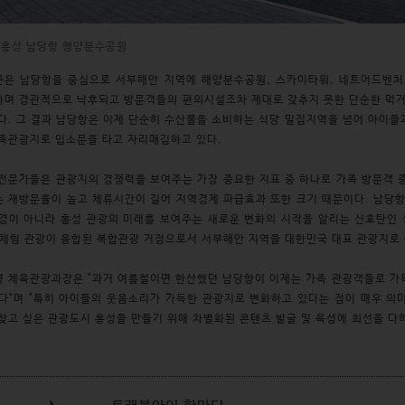
 남당항 행양분수공원
군은 남당항을 중심으로 서부해안 지역에 해양분수공원, 스카이타워, 네트어드벤처
하며 경관적으로 낙후되고 방문객들의 편의시설조차 제대로 갖추지 못한 단순한 먹
다. 그 결과 남당항은 이제 단순히 수산물을 소비하는 식당 밀집지역을 넘어 아이들
족관광지로 입소문을 타고 자리매김하고 있다.
전문가들은 관광지의 경쟁력을 보여주는 가장 중요한 지표 중 하나로 가족 방문객 
 재방문율이 높고 체류시간이 길어 지역경제 파급효과 또한 크기 때문이다. 남당
경이 아니라 홍성 관광의 미래를 보여주는 새로운 변화의 시작을 알리는 신호탄인 
체험 관광이 융합된 복합관광 거점으로서 서부해안 지역을 대한민국 대표 관광지로
 체육관광과장은 "과거 여름철이면 한산했던 남당항이 이제는 가족 관광객들로 가득
다"며 "특히 아이들의 웃음소리가 가득한 관광지로 변화하고 있다는 점이 매우 의미
찾고 싶은 관광도시 홍성을 만들기 위해 차별화된 콘텐츠 발굴 및 육성에 최선을 다