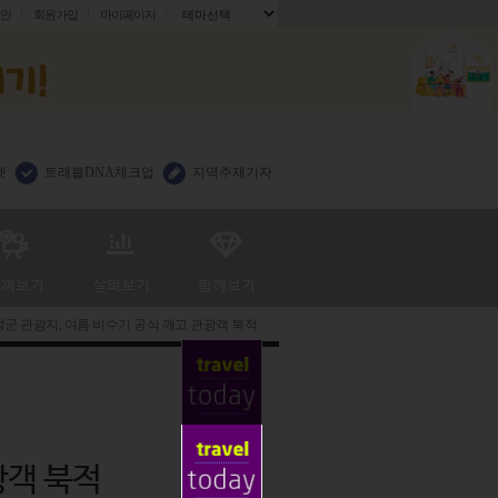
인
회원가입
마이페이지
.
렛
트래블DNA체크업
지역주재기자
군 관광지, 여름 비수기 공식 깨고 관광객 북적
광객 북적