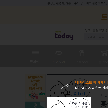
홍성군 관광지, 여름 비수기 공식 깨고 관광객 북적,
동백
봄철보양식
테마리스트 페이지 버
테마별 기사리스트 페이
트래
홍