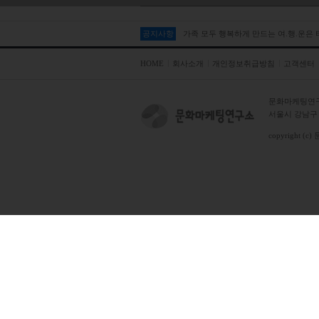
공지사항
가족 모두 행복하게 만드는 여.행.운은
HOME
회사소개
개인정보취급방침
고객센터
문화마케팅연
서울시 강남구 테
copyright (c)