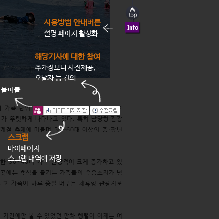
사용방법 안내버튼
설명 페이지 활성화
해당기사에 대한 참여
추가정보나 사진제공,
오탈자 등 건의
래블피플
 가족 단위 관광객들의 발길이 이어지고 있으
가 뚜렷하게 나타나고 있다. 특히 남당항 관광
계절 축제에 머물며 50~60대 이상의 중·장년
스크랩
마이페이지
스크랩 내역에 저장
 30~40대 가족 관광객이 크게 증가하고 있
곳곳에는 휴식을 즐기는 가족들의 웃음소리가 넘
놀고 가족이 하루 종일 머무는 체류형 관광지로
 기간에만 볼 수 있었던 만차 행렬이 이제는 여