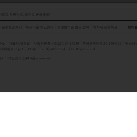
 타로로 확인하고, 포인트 받으세요!
플랫폼소개서
파트너쉽 가입안내
트래블피플 활동 참여
지자체 보도자료
트래
구소
대표자:이호열
사업자등록번호:215-87-14539
특허등록번호:10-1494363
청소년
헤란로82길 15, 393호
Tel: 02-408-9274
Fax: 02-595-9274
문화마케팅연구소
All rights reserved.