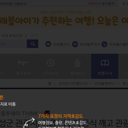
대한민국
들썩들썩
 국내여행, 여행정보
로그
지역 주재기자
쇼 미 더 트래블아이
봄꽃
벚꽃명소
봄철 별미
트래블아이
트래블투데이
트래블아울
홈
>
읽어보기(여행기사)
>
트래블투데이
>
홍성
튼
지로 이동
블투데이 THINK-i
7가지 표정의 지역호감도
성군 관광지, 여름 비수기 공식 깨고 관
여행정보, 총량, 콘텐츠호감도,