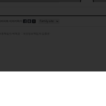
블아이와 이야기하기
보호책임자:박옥란
개인정보책임자:김종운