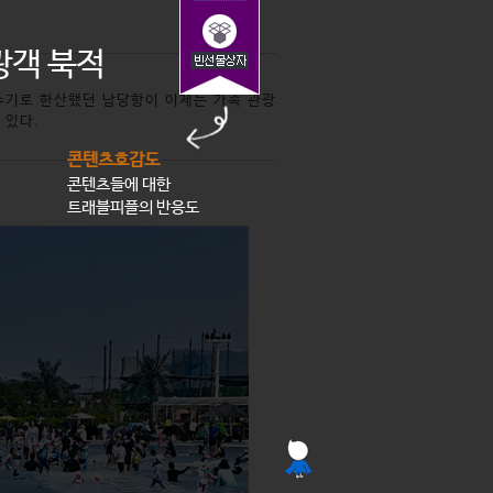
광객 북적
수기로 한산했던 남당항이 이제는 가족 관광
 있다.
콘텐츠호감도
콘텐츠들에 대한
트래블피플의 반응도