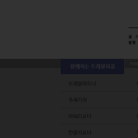
글
트
발행
트래
트래블파트너
주재기자
파워리포터
한줄리포터