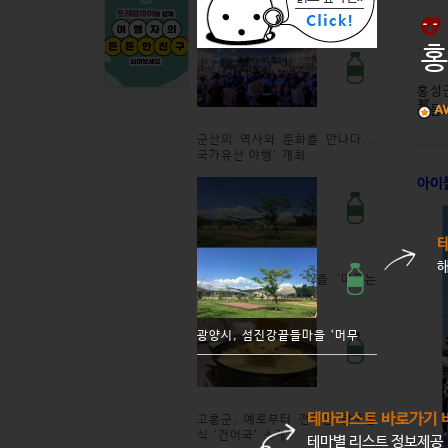
홍
홍성
객들
군산의 역사와 문화를 만나다...
국가유산 야행’ 개최
아이
광양시, 섬진강끝들마을 ‘머무는
여행’ 명소로 주목
광양시, 섬진강끝들마을 ‘머무
테마리스트 바로가기 
고흥군, 예로부터 전해온 향토음
식 ‘건어국’ 소개
테마별 리스트 정보제공