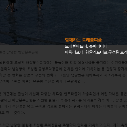
함께하는 트래블피플
트래블파트너, 슈퍼라이터,
파워리포터, 한줄리포터로 구성된 트
 남당항 행양분수공원
 남당항에 조성된 해양분수공원에는 물놀이와 각종 체험시설을 즐기려는 어린이들과
주말마다 남당항에 조성된 공영주차장들이 만차를 연이어 기록하는 등 관광객 증가세
가장 큰 변화는 관광객 구성의 변화다. 그동안 남당항은 대하축제와 새조개축제 등 
문객이 주류를 이루는 단순한 수산물 먹거리 관광지였다.
 최근에는 물놀이 시설과 다양한 체류형 인프라들이 확충되면서 어린 자녀를 동반한
주말이면 해양분수공원은 시원한 물줄기 속에서 뛰노는 아이들로 가득 차고, 광장 
. 과거 수산물을 먹고 곧바로 집으로 돌아가는 관광지에서 이제는 아이들이 뛰어
고 있는 것이다.
 최근 남당항 일원에 조성된 주차장들은 주말마다 만차를 기록하고 있다. 과거 축제