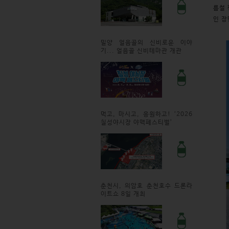
름철 
인 장
밀양 얼음골의 신비로운 이야
기... 얼음골 신비테마관 개관
먹고, 마시고, 응원하고! ‘2026
칠성야시장 야맥페스티벌’
춘천시, 의암호 춘천호수 드론라
이트쇼 8일 개최