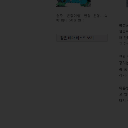
홍성
충주 ‘반값여행’ 연장 운영...숙
박 최대 50% 환급
홍성
확충
해 왔
표 가
관광 
광지는
름 풍
레저·
이은영
고 있
다시 