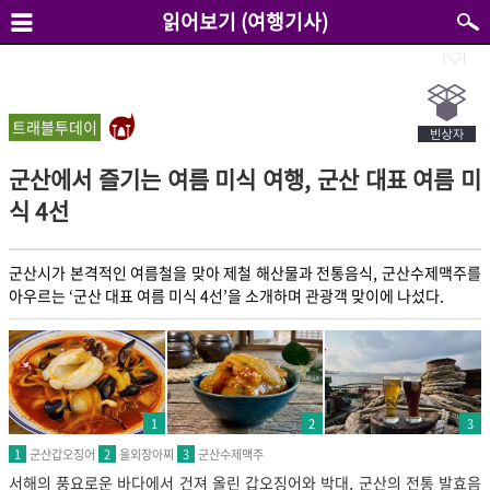
읽어보기 (여행기사)
트래블투데이
군산에서 즐기는 여름 미식 여행, 군산 대표 여름 미
식 4선
군산시가 본격적인 여름철을 맞아 제철 해산물과 전통음식, 군산수제맥주를
1
2
3
군산갑오징어
울외장아찌
군산수제맥주
1
2
3
서해의 풍요로운 바다에서 건져 올린 갑오징어와 박대, 군산의 전통 발효음