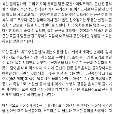
식인 울외장아찌, 그리고 지역 특색을 담은 군산수제맥주까지. 군산은 풍부
한 식재료와 독창적인 음식문화가 어우러진 대표 미식도시로 여름철 관광객
의 발길을 사로잡고 있다. 먼저 여름철 제철을 맞은 갑오징어는 군산 여름 미
식의 대표 주자다. 군산 앞바다에서 잡아 올린 갑오징어는 두툼한 살집과 쫄
깃한 식감으로 여름철 최고의 별미로 꼽힌다. 회나 숙회는 물론 볶음, 무침 등
다양한 요리로 즐길 수 있으며, 특히 군산을 대표하는 짬뽕과 함께 즐기면 얼
큰한 국물과 탱글한 갑오징어의 식감이 어우러져 군산에서만 경함할 수 있는
특별한 맛을 선사한다.
또한 군산시 대표 수산물인 박대는 여름철 원기 회복에 제격인 별미다. 담백
하면서도 부드러운 식감이 특징으로 구이와 찜, 조림 등 다양한 요리로 즐길
수 있다. 특히 서해안의 풍부한 수산자원을 바탕으로 한 군산의 식문화를 오
롯이 담아낸 대표 먹거리다. 여기에 군산의 전통 향토음식인 울외장아찌는
여름철 잃어버린 입맛을 되찾아 주는 빠질 수 없는 별미다. 전통방식 그대로
주박(술지게미)에 절여 발효시킨 울외장아찌는 아삭한 식감과 새콤달콤한
풍미가 특징으로, 시원한 물과 함께 먹거나 보양식 곁들임 음식으로 즐기기
에 제격이다. 오랜 세월 군산 사람들의 밥상을 지켜온 향토음식으로 관광객
에게도 색다른 미식 경험을 선사한다.
마지막으로 군산수제맥주는 국내 최대 보리 생산지 중 하나인 군산의 지역성
을 담아낸 대표 특산품이다. 부드러운 목 넘김과 고소한 풍미를 자랑하며 지