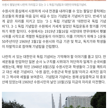
수원시 팔달산에 나란히 자리잡고 있는 3·1 독립기념탑과 대한민국독립기념비.
수원시의 중심에서 시원하게 시내 전경을 내려다볼 수 있는 팔달산 중턱에는
조상들의 희생을 마음 깊이 새길 수 있는 기념탑과 기념비가 있다. 반세기 넘
게 같은 자리를 지키고 있는 ‘3·1 독립 기념탑’과 ‘대한민국 독립 기념
비’다. 3·1 독립 기념탑은 수원에서 거세게 일었던 독립운동과 항거를 기억
하기 위한 탑이다. 수원에서는 1919년 3월16일 서장대와 연무대에서 횃불
시위를 시작으로 격렬한 독립운동이 이어졌다. 이를 기억하기 위해 3·1운동
50주년이던 1969년 3월1일 수원시와 각급 기관 및 학교, 독지가와 학생들
이 자발적으로 참여해 기념탑을 건립했다.
나란히 서 있는 대한민국 독립 기념비는 기억해야 할 이야기를 품고 있다. 만
세운동을 탄압하던 일본 순사 노구치를 시위대가 처단하자 일제가 순국비를
세웠는데, 해방 뒤인 1948년 8월15일 수원시민과 학생들이 그것을 깨트리
고 대신 세운 기념비다. ‘수원 읍민, 수원군내 학생 일동’이라고 새겨진 음각
이 그 역사와 세월을 보여준다. 기념탑과 기념비는 원래 삼일중학교 뒤 중포
산에 있었는데 1969년 수원시민의 날인 10월15일 지금의 자리로 이전했다.