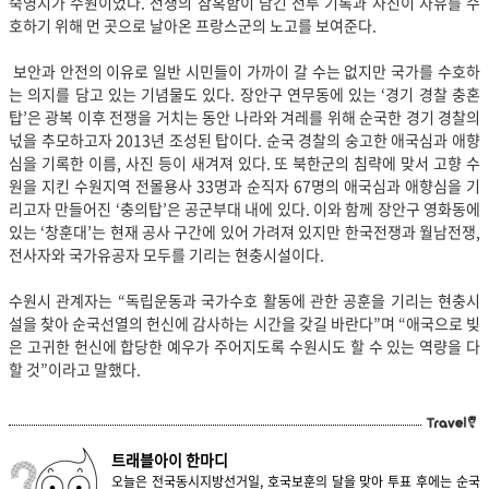
숙영지가 수원이었다. 전쟁의 참혹함이 담긴 전투 기록과 사진이 자유를 수
호하기 위해 먼 곳으로 날아온 프랑스군의 노고를 보여준다.
보안과 안전의 이유로 일반 시민들이 가까이 갈 수는 없지만 국가를 수호하
는 의지를 담고 있는 기념물도 있다. 장안구 연무동에 있는 ‘경기 경찰 충혼
탑’은 광복 이후 전쟁을 거치는 동안 나라와 겨레를 위해 순국한 경기 경찰의
넋을 추모하고자 2013년 조성된 탑이다. 순국 경찰의 숭고한 애국심과 애향
심을 기록한 이름, 사진 등이 새겨져 있다. 또 북한군의 침략에 맞서 고향 수
원을 지킨 수원지역 전몰용사 33명과 순직자 67명의 애국심과 애향심을 기
리고자 만들어진 ‘충의탑’은 공군부대 내에 있다. 이와 함께 장안구 영화동에
있는 ‘창훈대’는 현재 공사 구간에 있어 가려져 있지만 한국전쟁과 월남전쟁,
전사자와 국가유공자 모두를 기리는 현충시설이다.
수원시 관계자는 “독립운동과 국가수호 활동에 관한 공훈을 기리는 현충시
설을 찾아 순국선열의 헌신에 감사하는 시간을 갖길 바란다”며 “애국으로 빚
은 고귀한 헌신에 합당한 예우가 주어지도록 수원시도 할 수 있는 역량을 다
할 것”이라고 말했다.
트래블아이 한마디
오늘은 전국동시지방선거일, 호국보훈의 달을 맞아 투표 후에는 순국