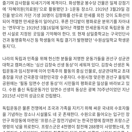
즐기며 감사함을 되새기기에 제격이다. 화성행궁 봉수당 건물은 일제 강점기
에 ‘자혜의원(의료원)’으로 활용됐던 3·1운동 장소다. 1919년 3월29일 검
진을 받으러 가던 기생 30명이 김향화를 선두로 만세를 외친 것이 도화선이
되어 격렬한 만세운동이 일어났다. 푸른 잔디밭이 평화로운 분위기를 자아내
는 ‘연무대’는 1919년 3월16일에 일어난 격렬한 만세운동지로 독립운동 관
련 시설로 지정된 곳임을 기억해야 한다. 또 현재 삼일중학교는 구국민단사
건과 동맹휴학사건 등 학생들의 독립 결기가 발현됐던 ‘수원삼일학교 학생운
동지’다.
나라의 독립과 민족을 위해 헌신한 분들을 저명한 운동가들을 권선구 성균관
대학교 캠퍼스에는 ‘심산 김창숙 선생 동상’이 세워져 있다. 김창숙 선생은 독
립운동과 임시정부에 이어 민족주의 활동의 중심 인물로, 성균관대학교 초대
총장을 지낸 건국훈장 대한민국장 수훈자다. 수원시청 맞은편 권선구 올림픽
공원에는 ‘필동 임면수 선생 동상’이 시민들의 평화로운 일상을 바라보고 있
다. 수원 출신 독립운동가인 임면수 선생의 동상은 광복 70주년이었던 지난
2015년 시민의 성금으로 건립됐다.
독립운동은 물론 전쟁에서 조국과 가족을 지키기 위해 싸운 국내외 수호자들
을 기념하는 장소나 시설물도 네 곳 존재한다. 수원으로 들어오는 입구인 장
안구 파장동에 마련된 ‘프랑스군 참전기념비’는 한국전쟁에 참여한 프랑스군
영령의 넋을 위로한다. 프랑스군은 4천명이 참전해 288명이 사망했는데, 첫