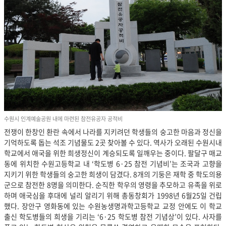
수원시 인계예술공원 내에 마련된 참전유공자 공적비
전쟁이 한창인 환란 속에서 나라를 지키려던 학생들의 숭고한 마음과 정신을
기억하도록 돕는 석조 기념물도 2곳 찾아볼 수 있다. 역사가 오래된 수원시내
학교에서 애국을 위한 희생정신이 계승되도록 일깨우는 중이다. 팔달구 매교
동에 위치한 수원고등학교 내 ‘학도병 6·25 참전 기념비’는 조국과 고향을
지키기 위한 학생들의 숭고한 희생이 담겼다. 8개의 기둥은 재학 중 학도의용
군으로 참전한 8명을 의미한다. 순직한 학우의 영령을 추모하고 유족을 위로
하며 애국심을 후대에 널리 알리기 위해 총동창회가 1998년 6월25일 건립
했다. 장안구 영화동에 있는 수원농생명과학고등학교 교정 안에도 이 학교
출신 학도병들의 희생을 기리는 ‘6·25 학도병 참전 기념상’이 있다. 사자를