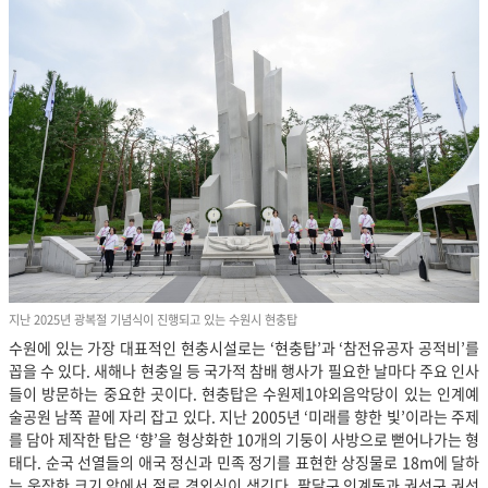
지난 2025년 광복절 기념식이 진행되고 있는 수원시 현충탑
수원에 있는 가장 대표적인 현충시설로는 ‘현충탑’과 ‘참전유공자 공적비’를
꼽을 수 있다. 새해나 현충일 등 국가적 참배 행사가 필요한 날마다 주요 인사
들이 방문하는 중요한 곳이다. 현충탑은 수원제1야외음악당이 있는 인계예
술공원 남쪽 끝에 자리 잡고 있다. 지난 2005년 ‘미래를 향한 빛’이라는 주제
를 담아 제작한 탑은 ‘향’을 형상화한 10개의 기둥이 사방으로 뻗어나가는 형
태다. 순국 선열들의 애국 정신과 민족 정기를 표현한 상징물로 18m에 달하
는 웅장한 크기 앞에서 절로 경외심이 생긴다. 팔달구 인계동과 권선구 권선