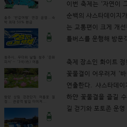
이번 축제는 ‘자연이 
순백의 샤스타데이지가
충주 ‘반값여행’ 연장 운영...숙
박 최대 50% 환급
는 교통편이 크게 개선
틀버스를 운행해 방문
청주시, 무더위 날릴 청주 ‘문화
축제 장소인 화이트 
피서’… ‘3색(色) 여름
꽃물결이 어우러져 ‘바
연출한다. 샤스타데이
하얀 꽃물결을 즐길 
함양 상림 경관단지 여름꽃 절
정... 관광객 발길 이어져...
길 걷기와 포토존 운영