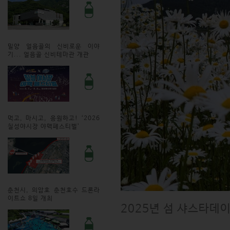
밀양 얼음골의 신비로운 이야
기... 얼음골 신비테마관 개관
먹고, 마시고, 응원하고! ‘2026
칠성야시장 야맥페스티벌’
춘천시, 의암호 춘천호수 드론라
이트쇼 8일 개최
2025년 섬 샤스타데