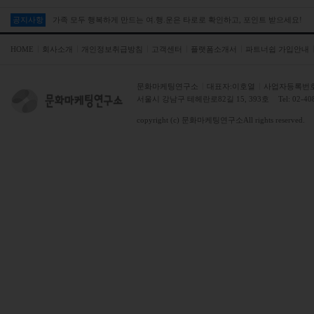
공지사항
가족 모두 행복하게 만드는 여.행.운은 타로로 확인하고, 포인트 받으세요!
HOME
회사소개
개인정보취급방침
고객센터
플랫폼소개서
파트너쉽 가입안내
문화마케팅연구소
대표자:이호열
사업자등록번호:2
서울시 강남구 테헤란로82길 15, 393호
Tel: 02-4
copyright (c)
문화마케팅연구소
All rights reserved.