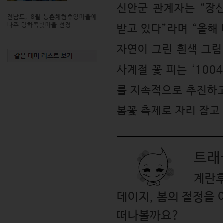
신안군 관계자는 “장
전남도, 8월 농촌체험휴양마을에
나주 명하쪽빛마을 선정
받고 있다”라며 “올해
자연이 그린 흰색 그림
사계절 꽃 피는 ‘100
를 지속적으로 추진하
봄꽃 축제로 자리 잡고
트래
계란
데이지, 봄의 절정을 
떠나볼까요?