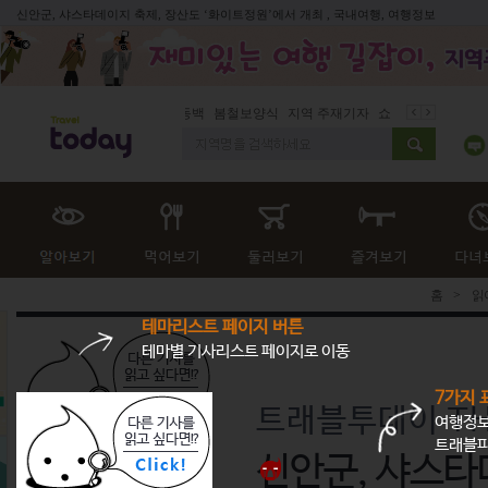
신안군, 샤스타데이지 축제, 장산도 ‘화이트정원’에서 개최 , 국내여행, 여행정보
동백
봄철보양식
지역 주재기자
쇼 미 더 트래블아이
봄
홈
>
읽
테마리스트 페이지 버튼
테마별 기사리스트 페이지로 이동
7가지 
트래블투데이 TH
여행정보
트래블피
신안군, 샤스타