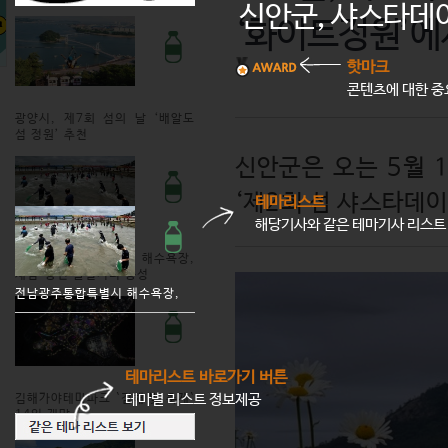
신안군, 샤스타데이
‘화이트정원’에
핫마크
콘텐츠에 대한 중
광양시, 제7회 섬의 날 ‘배알도
섬 정원’ 추천
신안군은 오는 5월 
‘제2회 섬 샤스타데이
테마리스트
해당기사와 같은 테마기사 리스트
전남광주통합특별시 해수욕장,
체험·공연 즐길거리 풍성
전남광주통합특별시 해수욕장,
테마리스트 바로가기 버튼
테마별 리스트 정보제공
김해가야테마파크 `김해 빛 축제`
14일 개막