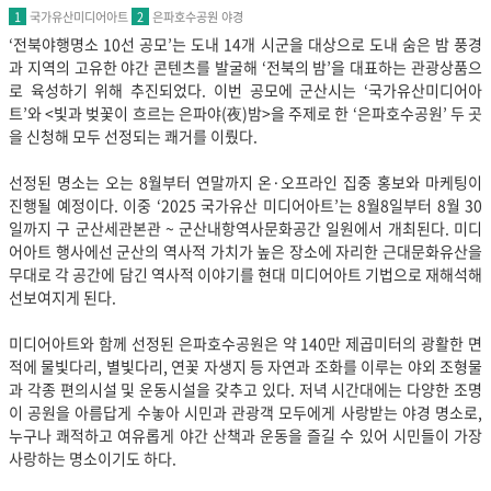
국가유산미디어아트
은파호수공원 야경
1
2
‘전북야행명소 10선 공모’는 도내 14개 시군을 대상으로 도내 숨은 밤 풍경
과 지역의 고유한 야간 콘텐츠를 발굴해 ‘전북의 밤’을 대표하는 관광상품으
로 육성하기 위해 추진되었다. 이번 공모에 군산시는 ‘국가유산미디어아
트’와 <빛과 벚꽃이 흐르는 은파야(夜)밤>을 주제로 한 ‘은파호수공원’ 두 곳
을 신청해 모두 선정되는 쾌거를 이뤘다.
선정된 명소는 오는 8월부터 연말까지 온·오프라인 집중 홍보와 마케팅이
진행될 예정이다. 이중 ‘2025 국가유산 미디어아트’는 8월8일부터 8월 30
일까지 구 군산세관본관 ~ 군산내항역사문화공간 일원에서 개최된다. 미디
어아트 행사에선 군산의 역사적 가치가 높은 장소에 자리한 근대문화유산을
무대로 각 공간에 담긴 역사적 이야기를 현대 미디어아트 기법으로 재해석해
선보여지게 된다.
미디어아트와 함께 선정된 은파호수공원은 약 140만 제곱미터의 광활한 면
적에 물빛다리, 별빛다리, 연꽃 자생지 등 자연과 조화를 이루는 야외 조형물
과 각종 편의시설 및 운동시설을 갖추고 있다. 저녁 시간대에는 다양한 조명
이 공원을 아름답게 수놓아 시민과 관광객 모두에게 사랑받는 야경 명소로,
누구나 쾌적하고 여유롭게 야간 산책과 운동을 즐길 수 있어 시민들이 가장
사랑하는 명소이기도 하다.