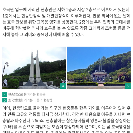
호국원 입구에 자리한 현충관은 지하 1층과 지상 2층으로 이루어져 있는데,
1층에서는 합동안장식 및 개별안장식이 이루어진다. 안장 의식이 없는 날에
는 호국 안보를 위한 교육용 영화를 상영한다. 2층에는 우리 민족의 근대사를
비롯해 험난했던 역사의 흐름을 볼 수 있도록 각종 그래픽과 조형물 등을 전
시해 놓아 그 의미와 중요성에 대해 배울 수 있다.
4
5
현충탑으로 들어가는 현충문
4
호국영령을 기리는 마음의 현충탑
5
이어, 현충탑으로 들어가는 입구인 현충문은 한옥 기와로 이루어져 있어 우
리 민족 고유의 전통을 다시금 상기한다. 경건한 마음으로 이곳을 지나면 현
충탑과 마주한다. 26m의 현충탑에는 참전용사들의 영혼과 불멸을 상징하는
구(球)를 두 손으로 떠받치는 모습이 형상화되어 있으며, 이는 곧 호국영령을
기리는 마음이기도 한다. 탑 좌우에는 호국용사들이 잠들어 있는 곳임을 알