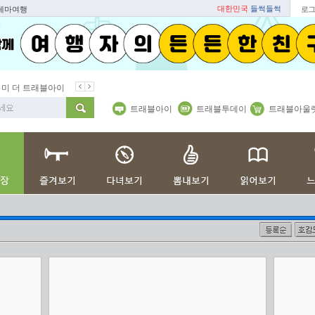
대한민국
들썩들썩
 테마여행
로그
미 더 트래블아이
봄꽃
벚꽃명소
봄철 별미
동백
봄철보양식
트래블아이
트래블투데이
트래블아울