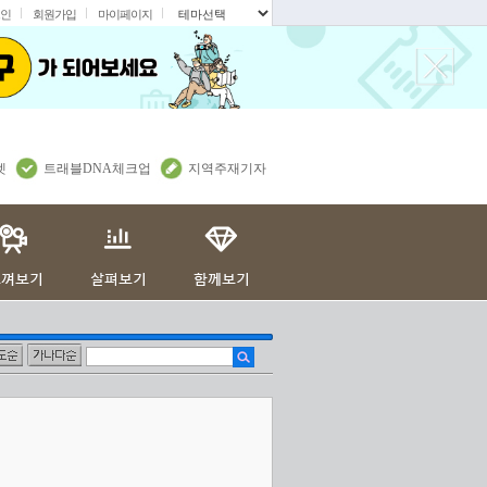
인
회원가입
마이페이지
.
렛
트래블DNA체크업
지역주재기자