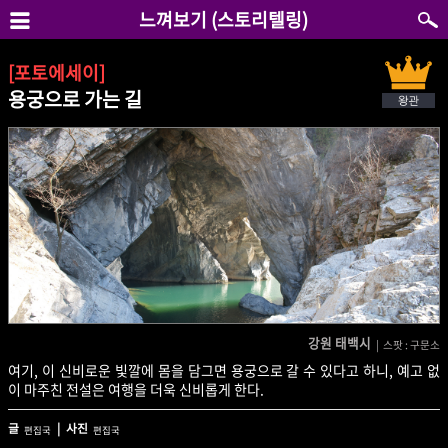
느껴보기 (스토리텔링)
[포토에세이]
용궁으로 가는 길
강원 태백시
| 스팟 : 구문소
여기, 이 신비로운 빛깔에 몸을 담그면 용궁으로 갈 수 있다고 하니, 예고 없
이 마주친 전설은 여행을 더욱 신비롭게 한다.
글
| 사진
편집국
편집국