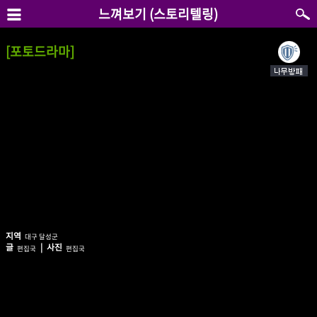
느껴보기 (스토리텔링)
[포토드라마]
지역
대구 달성군
글
| 사진
편집국
편집국