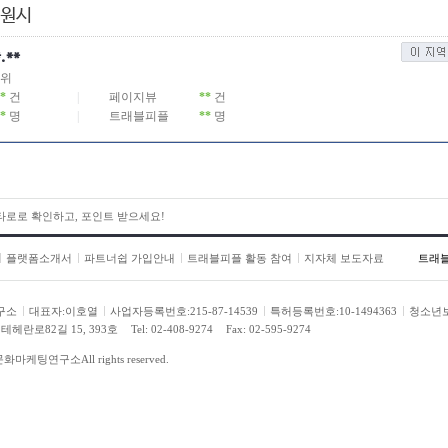
수원시
*.**
위
*
건
|
페이지뷰
**
건
*
명
|
트래블피플
**
명
 타로로 확인하고, 포인트 받으세요!
 타로로 확인하고, 포인트 받으세요!
플랫폼소개서
파트너쉽 가입안내
트래블피플 활동 참여
지자체 보도자료
트래
구소
대표자:이호열
사업자등록번호:215-87-14539
특허등록번호:10-1494363
청소년
헤란로82길 15, 393호
Tel: 02-408-9274
Fax: 02-595-9274
문화마케팅연구소
All rights reserved.