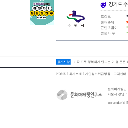
경기도 
호감도
현재순위
9
콘텐츠참여
*
방문자 수
*
가족 모두 행복하게 만드는 여.행.운은
공지사항
가족 모두 행복하게 만드는 여.행.운은
HOME
회사소개
개인정보취급방침
고객센터
문화마케팅연
서울시 강남구 테
copyright (c)