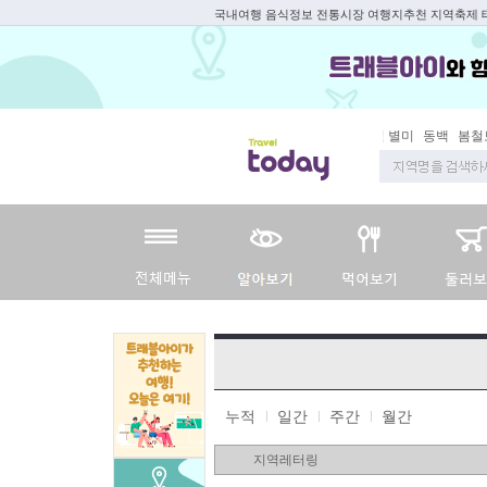
국내여행 음식정보 전통시장 여행지추천 지역축제
봄철 별미
동백
봄철보양
누적
일간
주간
월간
지역레터링