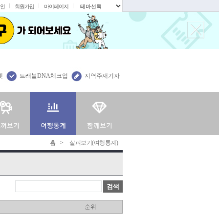
인
회원가입
마이페이지
.
렛
트래블DNA체크업
지역주재기자
홈
>
살펴보기(여행통계)
검색
순위