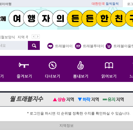
대한민국
들썩들썩
 테마여행
로그
보양식
지역 주재기자
쇼 미 더 트래블아이
봄꽃
벚꽃명소
트래블아이
트래블투데이
트래블아울
월 트래블지수
상승
지역
하락
지역
유지
지역
* 로그인을 하시면 각 순위별 정확한 수치를 확인하실 수 있습니다.
지역정보