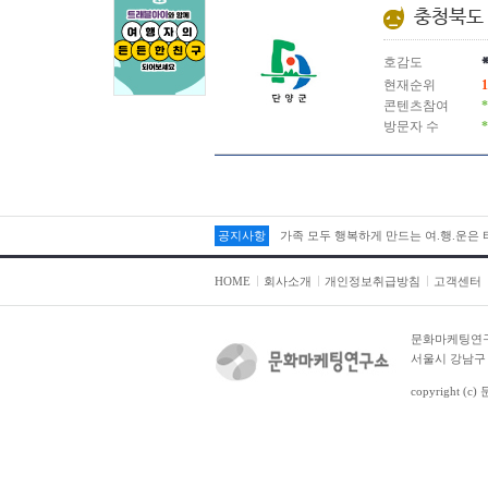
충청북도
호감도
현재순위
1
콘텐츠참여
*
방문자 수
*
가족 모두 행복하게 만드는 여.행.운은
공지사항
가족 모두 행복하게 만드는 여.행.운은
HOME
회사소개
개인정보취급방침
고객센터
문화마케팅연
서울시 강남구 테
copyright (c)