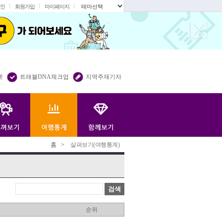
인
회원가입
마이페이지
.
렛
트래블DNA체크업
지역주재기자
홈
>
살펴보기(여행통계)
검색
순위