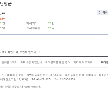
 단양군
*.**
02
위
*
건
|
페이지뷰
**
건
*
명
|
트래블피플
**
명
 타로로 확인하고, 포인트 받으세요!
 타로로 확인하고, 포인트 받으세요!
플랫폼소개서
파트너쉽 가입안내
트래블피플 활동 참여
지자체 보도자료
트래
구소
대표자:이호열
사업자등록번호:215-87-14539
특허등록번호:10-1494363
청소년
헤란로82길 15, 393호
Tel: 02-408-9274
Fax: 02-595-9274
문화마케팅연구소
All rights reserved.