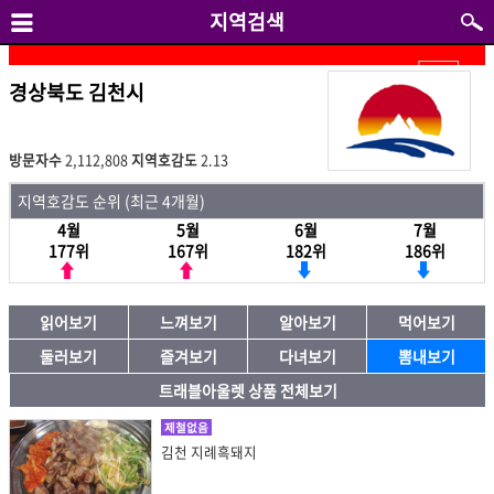
지역검색
경상북도 김천시
방문자수
2,112,808
지역호감도
2.13
지역호감도 순위 (최근 4개월)
4월
5월
6월
7월
177위
167위
182위
186위
읽어보기
느껴보기
알아보기
먹어보기
둘러보기
즐겨보기
다녀보기
뽐내보기
트래블아울렛 상품 전체보기
제철없음
김천 지례흑돼지