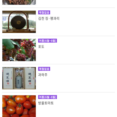
제철없음
김천 징·꽹과리
여름(6월~8월)
포도
제철없음
과하주
여름(6월~8월)
방울토마토