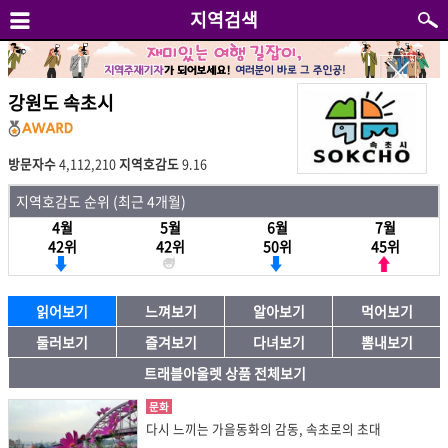
지역검색
강원도 속초시
방문자수
4,112,210
지역호감도
9.16
지역호감도 순위 (최근 4개월)
4월
5월
6월
7월
42위
42위
50위
45위
읽어보기
느껴보기
알아보기
먹어보기
둘러보기
즐겨보기
다녀보기
뽐내보기
트래블아울렛 상품 전체보기
문화
다시 느끼는 가을동화의 감동, 속초로의 초대