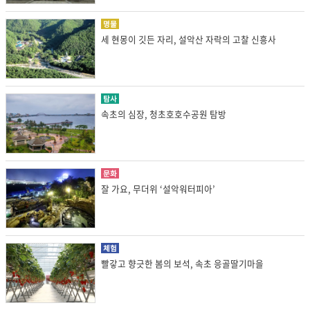
명물
세 현몽이 깃든 자리, 설악산 자락의 고찰 신흥사
탐사
속초의 심장, 청초호호수공원 탐방
문화
잘 가요, 무더위 ‘설악워터피아’
체험
빨갛고 향긋한 봄의 보석, 속초 응골딸기마을