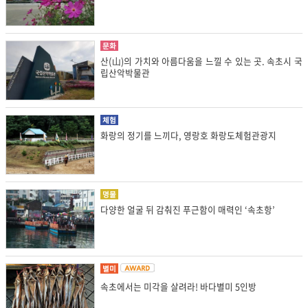
문화
산(山)의 가치와 아름다움을 느낄 수 있는 곳. 속초시 국
립산악박물관
체험
화랑의 정기를 느끼다, 영랑호 화랑도체험관광지
명물
다양한 얼굴 뒤 감춰진 푸근함이 매력인 ‘속초항’
별미
속초에서는 미각을 살려라! 바다별미 5인방