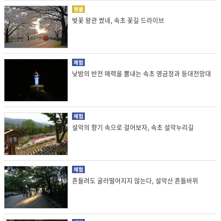
명물
벚꽃 왕관 썼네, 속초 꽃길 드라이브
체험
낮밤의 반전 매력을 뽐내는 속초 영금정과 등대전망대
체험
설악의 향기 속으로 걸어보자, 속초 설악누리길
체험
흔들려도 굴러떨어지지 않는다, 설악산 흔들바위