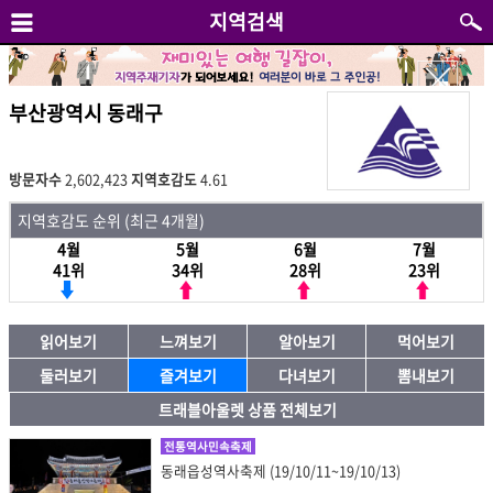
지역검색
부산광역시 동래구
방문자수
2,602,423
지역호감도
4.61
지역호감도 순위 (최근 4개월)
4월
5월
6월
7월
41위
34위
28위
23위
읽어보기
느껴보기
알아보기
먹어보기
둘러보기
즐겨보기
다녀보기
뽐내보기
트래블아울렛 상품 전체보기
전통역사민속축제
동래읍성역사축제 (19/10/11~19/10/13)