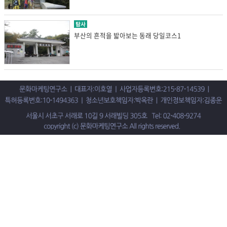
탐사
부산의 흔적을 밟아보는 동래 당일코스1