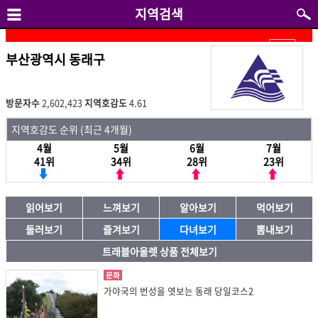
지역검색
부산광역시 동래구
방문자수
2,602,423
지역호감도
4.61
지역호감도 순위 (최근 4개월)
4월
5월
6월
7월
41위
34위
28위
23위
읽어보기
느껴보기
알아보기
먹어보기
둘러보기
즐겨보기
다녀보기
뽐내보기
트래블아울렛 상품 전체보기
문화
가야국의 번성을 엿보는 동래 당일코스2