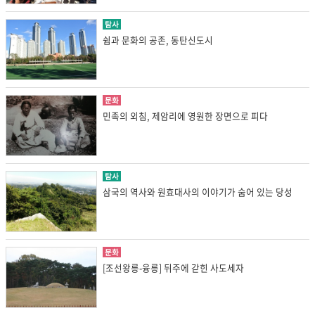
탐사
쉼과 문화의 공존, 동탄신도시
문화
민족의 외침, 제암리에 영원한 장면으로 피다
탐사
삼국의 역사와 원효대사의 이야기가 숨어 있는 당성
문화
[조선왕릉-융릉] 뒤주에 갇힌 사도세자