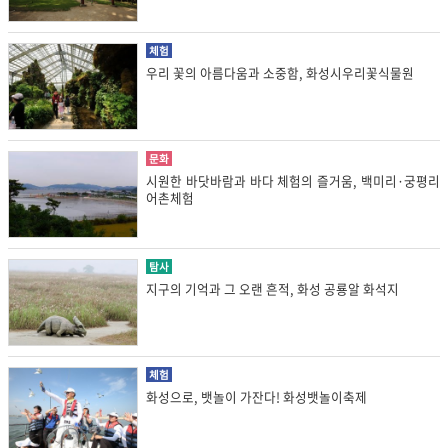
체험
우리 꽃의 아름다움과 소중함, 화성시우리꽃식물원
문화
시원한 바닷바람과 바다 체험의 즐거움, 백미리·궁평리
어촌체험
탐사
지구의 기억과 그 오랜 흔적, 화성 공룡알 화석지
체험
화성으로, 뱃놀이 가잔다! 화성뱃놀이축제