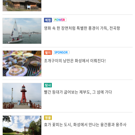
체험
영화 속 한 장면처럼 특별한 풍경이 가득, 전곡항
별미
조개구이의 낭만은 화성에서 이뤄진다!
탐사
빨간 등대가 굽어보는 제부도, 그 섬에 가다
명물
효가 꽃피는 도시, 화성에서 만나는 융건릉과 용주사