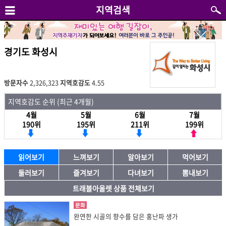
지역검색
경기도 화성시
방문자수
2,326,323
지역호감도
4.55
지역호감도 순위 (최근 4개월)
4월
5월
6월
7월
190위
195위
211위
199위
읽어보기
느껴보기
알아보기
먹어보기
둘러보기
즐겨보기
다녀보기
뽐내보기
트래블아울렛 상품 전체보기
문화
완연한 시골의 향수를 담은 홍난파 생가