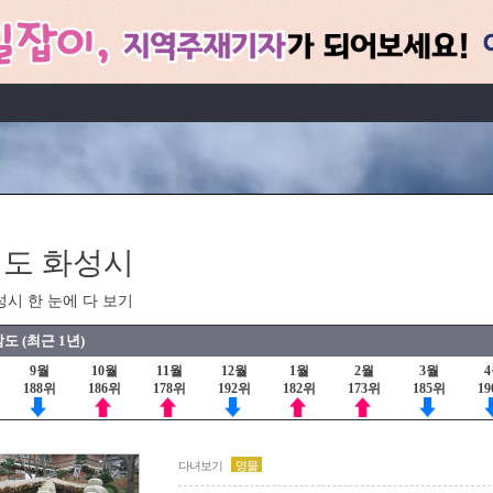
도 화성시
성시 한 눈에 다 보기
도 (최근 1년)
9월
10월
11월
12월
1월
2월
3월
188위
186위
178위
192위
182위
173위
185위
1
다녀보기
명물