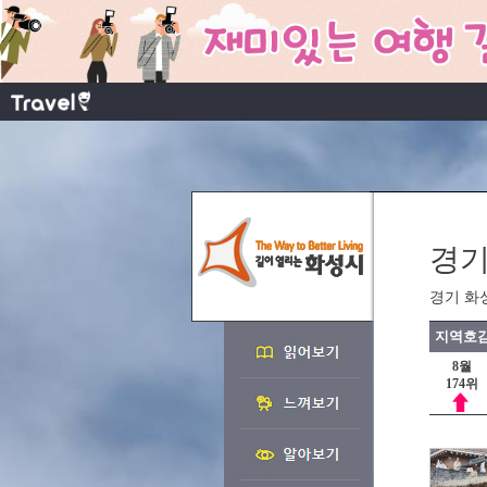
경기
경기 화
지역호감
8월
174위