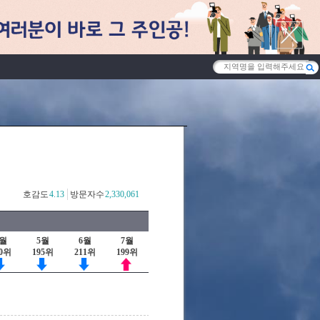
호감도
4.13
방문자수
2,330,061
4월
5월
6월
7월
90위
195위
211위
199위