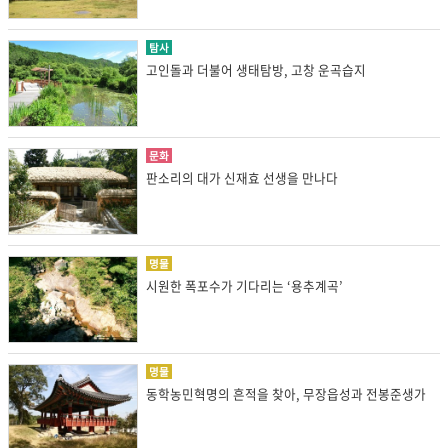
탐사
고인돌과 더불어 생태탐방, 고창 운곡습지
문화
판소리의 대가 신재효 선생을 만나다
명물
시원한 폭포수가 기다리는 ‘용추계곡’
명물
동학농민혁명의 흔적을 찾아, 무장읍성과 전봉준생가