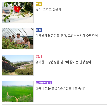
명물
동백, 그리고 선운사
체험
여름날의 달콤함을 찾다, 고창복분자와 수박축제
문화
유려한 고창읍성을 밟으며 즐기는 답성놀이
트래블투데이
초록이 빚은 풍경 ‘고창 청보리밭 축제’