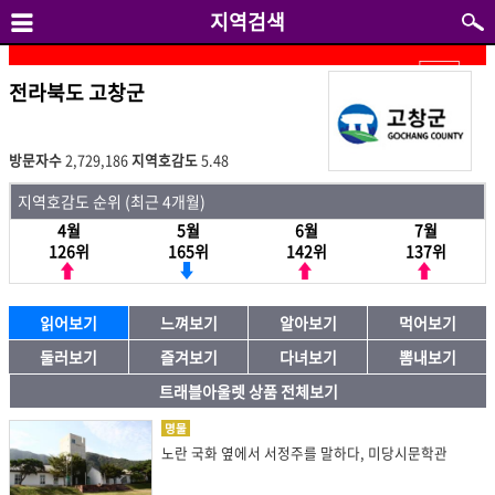
지역검색
전라북도 고창군
방문자수
2,729,186
지역호감도
5.48
지역호감도 순위 (최근 4개월)
4월
5월
6월
7월
126위
165위
142위
137위
읽어보기
느껴보기
알아보기
먹어보기
둘러보기
즐겨보기
다녀보기
뽐내보기
트래블아울렛 상품 전체보기
명물
노란 국화 옆에서 서정주를 말하다, 미당시문학관