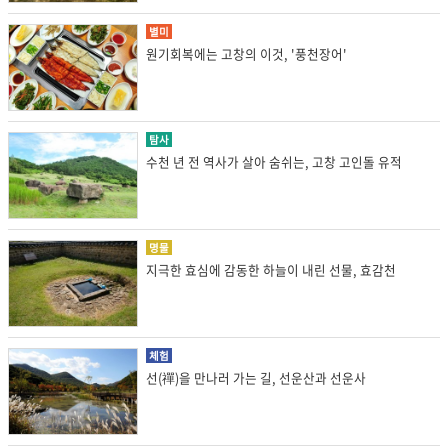
별미
원기회복에는 고창의 이것, '풍천장어'
탐사
수천 년 전 역사가 살아 숨쉬는, 고창 고인돌 유적
명물
지극한 효심에 감동한 하늘이 내린 선물, 효감천
체험
선(禪)을 만나러 가는 길, 선운산과 선운사