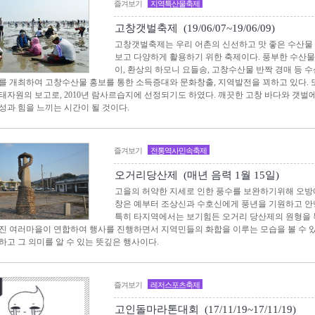
즐겨보기
지역특산물축제
고창갯벌축제 (19/06/07~19/06/09)
고창갯벌축제는 우리 어촌의 신선하고 맛 좋은 수산물
보고 다양하게 활용하기 위한 축제이다. 풍부한 수산
이, 환상의 하모니 요들송, 고창수산물 반짝 경매 등 
를 개최하여 고창수산물 홍보를 통한 소득증대와 문화창출, 지역발전을 꾀하고 있다. 
태자원의 보고로, 2010년 람사르습지에 선정되기도 하였다. 깨끗한 고창 바다와 갯벌
성과 힘을 느끼는 시간이 될 것이다.
즐겨보기
전통역사민속축제
오거리당산제 (매년 음력 1월 15일)
고을의 허약한 지세로 인한 풍수를 보완하기위해 오방
창은 예부터 조상신과 수호신에게 풍년을 기원하고 안
특히 타지역에서는 보기힘든 오거리 당산제의 원형을 복
진 여러마을이 연합하여 행사를 진행하면서 지역민들의 화합을 이루는 모습을 볼 수 있다
하고 그 의미를 알 수 있는 뜻깊은 행사이다.
즐겨보기
레저스포츠축제
고인돌마라톤대회 (17/11/19~17/11/19)