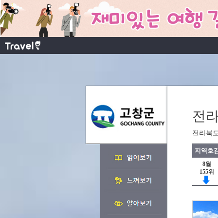
전라
전라북도
지역호감
8월
155위