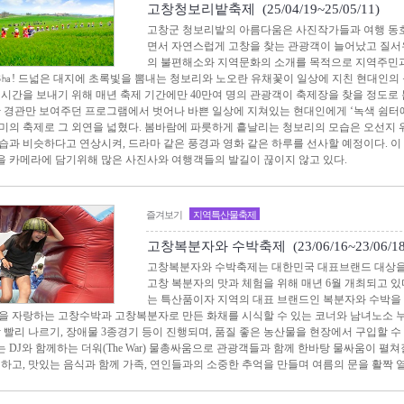
고창청보리밭축제 (25/04/19~25/05/11)
고창군 청보리밭의 아름다움은 사진작가들과 여행 동
면서 자연스럽게 고창을 찾는 관광객이 늘어났고 질
의 불편해소와 지역문화의 소개를 목적으로 지역주민과
63㏊! 드넓은 대지에 초록빛을 뽐내는 청보리와 노오란 유채꽃이 일상에 지친 현대인의
 시간을 보내기 위해 매년 축제 기간에만 40만여 명의 관광객이 축제장을 찾을 정도로
안 경관만 보여주던 프로그램에서 벗어나 바쁜 일상에 지쳐있는 현대인에게 ‘녹색 쉼터에
미의 축제로 그 외연을 넓혔다. 봄바람에 파릇하게 흩날리는 청보리의 모습은 오선지
습과 비슷하다고 연상시켜, 드라마 같은 풍경과 영화 같은 하루를 선사할 예정이다. 
 카메라에 담기위해 많은 사진사와 여행객들의 발길이 끊이지 않고 있다.
즐겨보기
지역특산물축제
고창복분자와 수박축제 (23/06/16~23/06/18
고창복분자와 수박축제는 대한민국 대표브랜드 대상을 
고창 복분자의 맛과 체험을 위해 매년 6월 개최되고 있
는 특산품이자 지역의 대표 브랜드인 복분자와 수박을 
을 자랑하는 고창수박과 고창복분자로 만든 화채를 시식할 수 있는 코너와 남녀노소 누
박 빨리 나르기, 장애물 3종경기 등이 진행되며, 품질 좋은 농산물을 현장에서 구입할 수
 DJ와 함께하는 더워(The War) 물총싸움으로 관광객들과 함께 한바탕 물싸움이 펼
선하고, 맛있는 음식과 함께 가족, 연인들과의 소중한 추억을 만들며 여름의 문을 활짝 