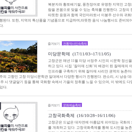
복분자와 황토배기쌀, 풍천장어로 유명한 지역인 고창은
람을 온몸으로 맞을 수 있는 축제를 진행한다. 고창의
따뜻한 응원과 함께 국민마라토너 이봉주 선수와 귀화
행된다. 또한, 지역의 특산품을 기념품으로 지급하며,따뜻한 음식 나눔행사도 준비되
다.
즐겨보기
전통역사민속축제
미당문학제 (17/11/03~17/11/05)
고창군은 매년 11월 미당 서정주 시인의 시문학 정신
하고 있다. 시집 ‘질마재 신화’의 배경이 된 질매재의
인프라를 구축하기 위해 질마재 사리안 권역의 농촌마
주의 고향인 고창 미당시문학관 일대에서 다양한 행사가 진행된다. 판소리, 시 낭송 대회
정주 시 댓글달기 등을 통해 국화향 속에서 가을의 정취를 느낄 수 있으며, 이 밖에도 다
있다.
즐겨보기
문화예술축제
고창국화축제 (16/10/28~16/11/06)
고창군은 드넓은 대자연에 아름답게 피어있는 국화의 
를 개최하고 있다. 고창국화축제를 통해 도시민을 농