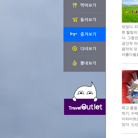
되었다. 
한 힐링의
다. 그동
공간적 의
음악의 모
아름다움을
최고 품질
먹기, 수
이라이트는
있다. 신