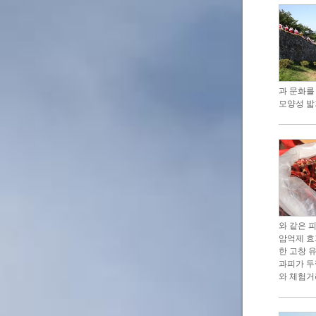
과 문화를
모양성 밟
와 같은 
암억제 효
한 고창 
과피가 두
와 체험거