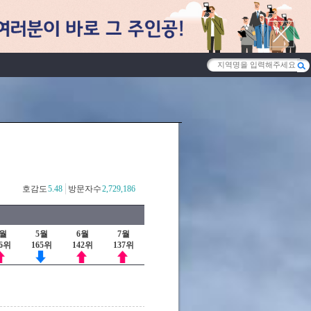
호감도
5.48
방문자수
2,729,186
4월
5월
6월
7월
26위
165위
142위
137위