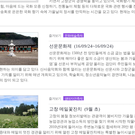
키면서 고창군의 경쟁력을 높이고 있으며, 국화향기 체험
체험, 마음에 드는 국화 모종 신청하기, 전통놀이 체험 등의 다채로운 국화 관련 행사를 
낭송회로 은은한 국화 향기 속에 가을날의 정서를 만끽하는 시간을 갖고 있다. 현재는
즐겨보기
문화예술축제
선운문화제 (16/09/24~16/09/24)
선운문화제는 1500년 전 양민들에게 소금 굽는 법을
하기 위해 해마다 좋은 질의 소금이 생산되는 봄과 가
염’을 선운사 부처님께 공양 올리는 검단리 주민들의 
현하는 의미를 담고 있다. 산사음악회와 함께 열리는 선운문화제는 선운사와 고창군을
적 가치를 알리기 위해 매년 개최되고 있으며, 학술회의, 청소년음악놀이 경연대회, 나
의 장이 되고 있다.
즐겨보기
생태자연축제
고창 메밀꽃잔치 (9월 초)
고창의 봄철 청보리밭에는 관광객이 붐비지만 가을철 
농업경관과 농업소득의 방안을 찾기 위해 시작한 작물
2010년대에 들어서는 주변농가들도 합세하여 20만 
증대와 메밀의 멋진 경관을 알리기 위해 열린 고창 메밀꽃잔치에는 특별한 놀이시설은