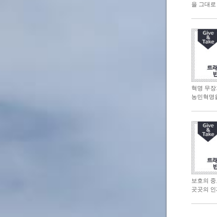
을 그대로
혁명 무장
농민혁명을
보호의 중
곳곳의 인