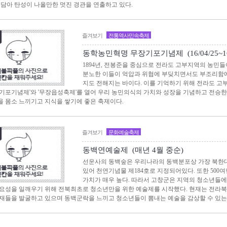
 담아 탄성이 나올만한 멋진 경관을 연출하고 있다.
즐겨보기
전통역사민속축제
동학농민혁명 무장기포기념제 (16/04/25~16/
1894년, 전봉준을 중심으로 전라도 고부지역의 농민
분노한 이들이 억압과 위협에 부딪치면서도 부조리함에
지도 전해지는 바이다. 이를 기억하기 위해 전라도 고
기포기념제'와 '무장읍성축제'를 열어 우리 농민의식의 가치와 성장을 기념하고 전승한
 몸소 느끼기고 지식을 쌓기에 좋은 축제이다.
즐겨보기
문화예술축제
동백연예술제 (매년 4월 중순)
선운사의 동백숲은 우리나라의 동백분포상 가장 북한
있어 천연기념물 제184호로 지정되어있다. 또한 500
가치가 매우 높다. 따라서 고창군은 지역의 청소년들
요성을 일깨우기 위해 전북최초로 청소년만을 위한 예술제를 시작했다. 현재는 전라북도의
재들을 발굴하고 있으며 동백군락을 느끼고 청소년들이 뽐내는 예술을 감상할 수 있는