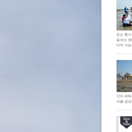
있는 행사
숨쉬는 생
다의 가능
산이 세워
식을 감상