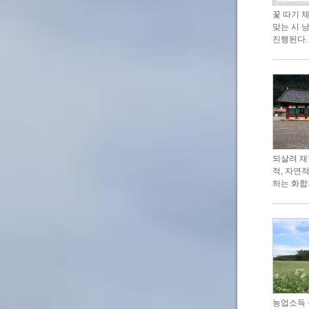
꽃 따기 
맞는 시 
진행된다.
되살려 재
적, 자연
하는 화합
농업소득 