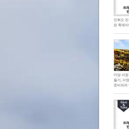
인회도 진
은 축제이
미당 서정
들기, 서
준비되어 