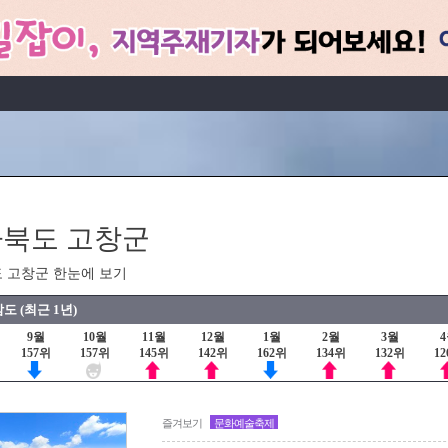
북도 고창군
 고창군 한눈에 보기
도 (최근 1년)
9월
10월
11월
12월
1월
2월
3월
157위
157위
145위
142위
162위
134위
132위
1
즐겨보기
문화예술축제