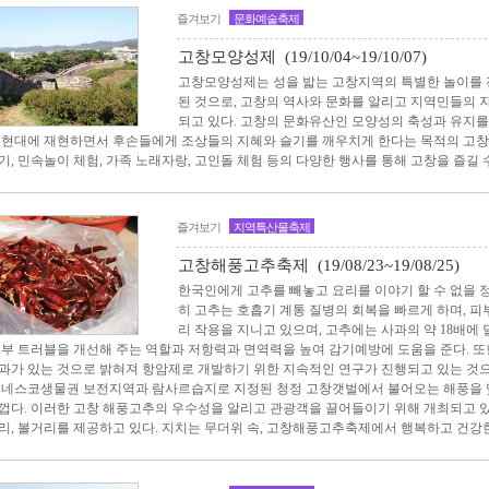
즐겨보기
문화예술축제
고창모양성제 (19/10/04~19/10/07)
고창모양성제는 성을 밟는 고창지역의 특별한 놀이를 
된 것으로, 고창의 역사와 문화를 알리고 지역민들의 자
되고 있다. 고창의 문화유산인 모양성의 축성과 유지를
 현대에 재현하면서 후손들에게 조상들의 지혜와 슬기를 깨우치게 한다는 목적의 고창
기, 민속놀이 체험, 가족 노래자랑, 고인돌 체험 등의 다양한 행사를 통해 고창을 즐길 수
즐겨보기
지역특산물축제
고창해풍고추축제 (19/08/23~19/08/25)
한국인에게 고추를 빼놓고 요리를 이야기 할 수 없을 
히 고추는 호흡기 계통 질병의 회복을 빠르게 하며, 
리 작용을 지니고 있으며, 고추에는 사과의 약 18배에
피부 트러블을 개선해 주는 역할과 저항력과 면역력을 높여 감기예방에 도움을 준다. 
과가 있는 것으로 밝혀져 항암제로 개발하기 위한 지속적인 연구가 진행되고 있는 것으
유네스코생물권 보전지역과 람사르습지로 지정된 청정 고창갯벌에서 불어오는 해풍을 
껍다. 이러한 고창 해풍고추의 우수성을 알리고 관광객을 끌어들이기 위해 개최되고
리, 볼거리를 제공하고 있다. 지치는 무더위 속, 고창해풍고추축제에서 행복하고 건강