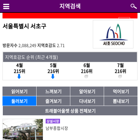
지역검색
서울특별시 서초구
방문자수
2,088,249
지역호감도
2.71
지역호감도 순위 (최근 4개월)
4월
5월
6월
7월
215위
216위
216위
216위
읽어보기
느껴보기
알아보기
먹어보기
둘러보기
즐겨보기
다녀보기
뽐내보기
트래블아울렛 상품 전체보기
상설시장
남부종합시장