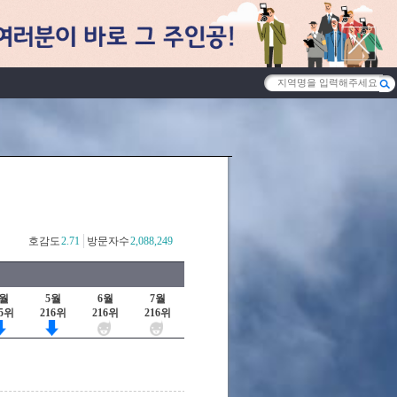
호감도
2.71
방문자수
2,088,249
4월
5월
6월
7월
15위
216위
216위
216위