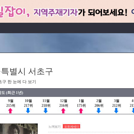
특별시 서초구
초구 한 눈에 다 보기
도 (최근 1년)
9월
10월
11월
12월
1월
2월
3월
215위
217위
218위
216위
175위
206위
212위
2
느껴보기
포토에세이