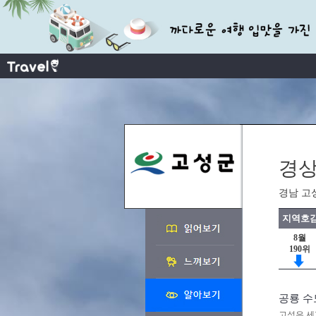
경상
경남 고
지역호감
8월
190위
공룡 수
고성은 세