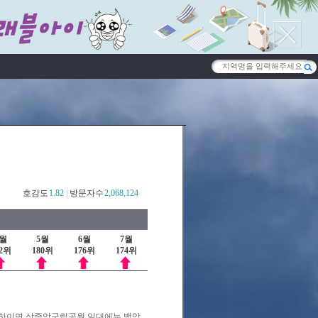
호감도
1.82
방문자수
2,068,124
4월
5월
6월
7월
82위
180위
176위
174위
 하이면 상족암군립공원 일대에는 백악