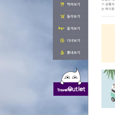
기 공룡과
는 해식동