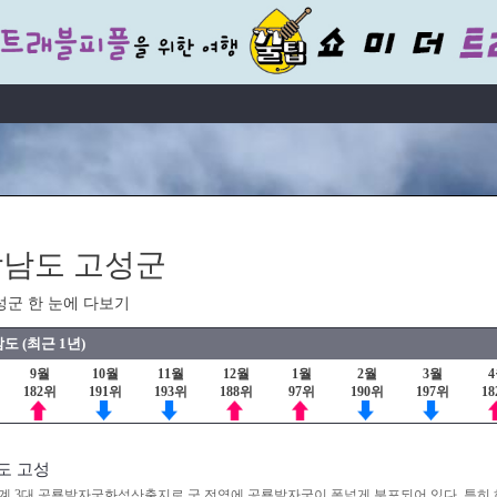
남도 고성군
성군 한 눈에 다보기
도 (최근 1년)
9월
10월
11월
12월
1월
2월
3월
182위
191위
193위
188위
97위
190위
197위
1
도 고성
계 3대 공룡발자국화석산출지로 군 전역에 공룡발자국이 폭넓게 분포되어 있다. 특히