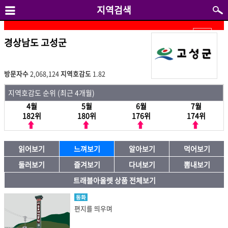
지역검색
경상남도 고성군
방문자수
2,068,124
지역호감도
1.82
지역호감도 순위 (최근 4개월)
4월
5월
6월
7월
182위
180위
176위
174위
읽어보기
느껴보기
알아보기
먹어보기
둘러보기
즐겨보기
다녀보기
뽐내보기
트래블아울렛 상품 전체보기
동화
편지를 띄우며