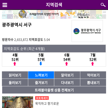
지역검색
광주광역시 서구
방문자수
2,653,872
지역호감도
5.04
지역호감도 순위 (최근 4개월)
4월
5월
6월
7월
51위
57위
54위
52위
읽어보기
느껴보기
알아보기
먹어보기
둘러보기
즐겨보기
다녀보기
뽐내보기
트래블아울렛 상품 전체보기
포토에세이
묵직하고 향기로운