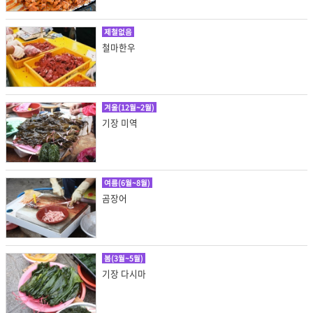
제철없음
철마한우
겨울(12월~2월)
기장 미역
여름(6월~8월)
곰장어
봄(3월~5월)
기장 다시마