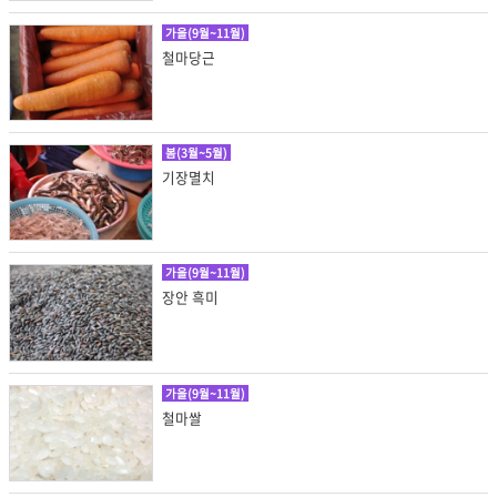
가을(9월~11월)
철마당근
봄(3월~5월)
기장멸치
가을(9월~11월)
장안 흑미
가을(9월~11월)
철마쌀