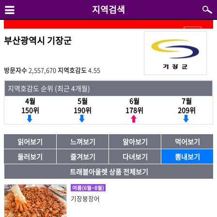
지역검색
부산광역시 기장군
방문자수
2,557,670
지역호감도
4.55
지역호감도 순위 (최근 4개월)
4월
5월
6월
7월
150위
190위
178위
209위
읽어보기
느껴보기
알아보기
먹어보기
둘러보기
즐겨보기
다녀보기
뽐내보기
트래블아울렛 상품 전체보기
여름(6월~8월)
기장붕장어