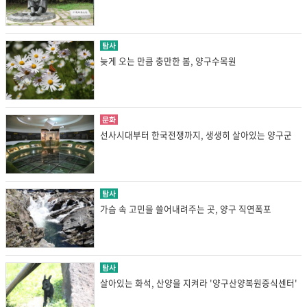
탐사
늦게 오는 만큼 충만한 봄, 양구수목원
문화
선사시대부터 한국전쟁까지, 생생히 살아있는 양구군
탐사
가슴 속 고민을 쓸어내려주는 곳, 양구 직연폭포
탐사
살아있는 화석, 산양을 지켜라 '양구산양복원증식센터'