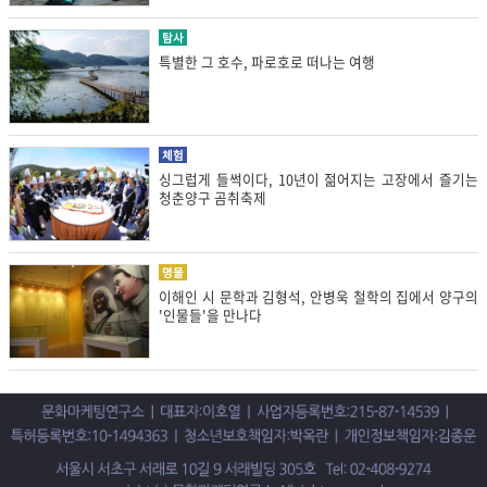
탐사
특별한 그 호수, 파로호로 떠나는 여행
체험
싱그럽게 들썩이다, 10년이 젊어지는 고장에서 즐기는
청춘양구 곰취축제
명물
이해인 시 문학과 김형석, 안병욱 철학의 집에서 양구의
'인물들'을 만나다