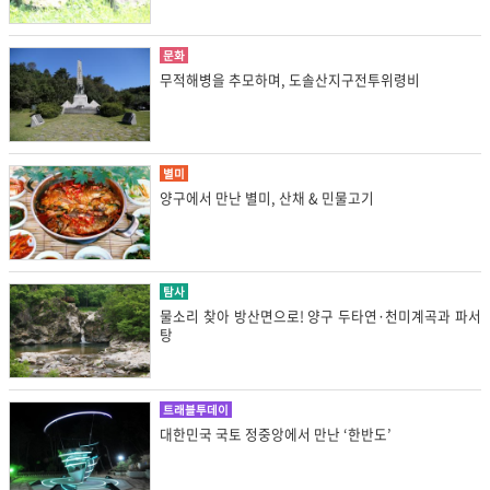
문화
무적해병을 추모하며, 도솔산지구전투위령비
별미
양구에서 만난 별미, 산채 & 민물고기
탐사
물소리 찾아 방산면으로! 양구 두타연·천미계곡과 파서
탕
트래블투데이
대한민국 국토 정중앙에서 만난 ‘한반도’