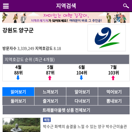
지역검색
강원도 양구군
방문자수
3,339,249
지역호감도
8.18
지역호감도 순위 (최근 4개월)
4월
5월
6월
7월
88위
87위
104위
103위
읽어보기
느껴보기
알아보기
먹어보기
둘러보기
즐겨보기
다녀보기
뽐내보기
트래블아울렛 상품 전체보기
체험
박수근 화백의 숨결을 느낄 수 있는 양구 박수근미술관