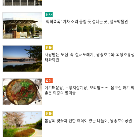
탐사
‘칙칙폭폭’ 기차 소리 들릴 듯 설레는 곳, 철도박물관
명물
사랑받는 도심 속 철새도래지, 왕송호수와 의왕조류생
태과학관
별미
메기매운탕, 누룽지삼계탕, 보리밥……. 몸보신 하기 딱
좋은 의왕의 별미들
명물
봄날의 벚꽃과 편한 휴식이 있는 나들이, 왕송호수공원