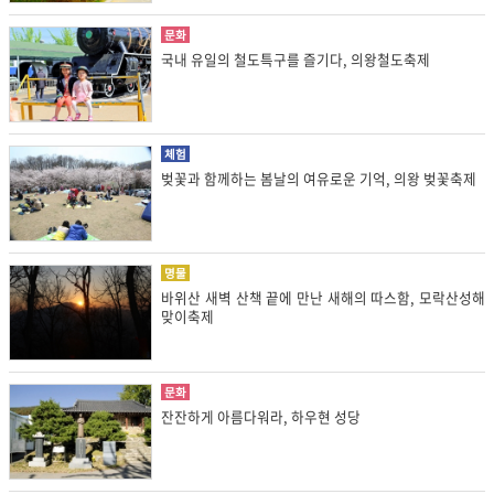
문화
국내 유일의 철도특구를 즐기다, 의왕철도축제
체험
벚꽃과 함께하는 봄날의 여유로운 기억, 의왕 벚꽃축제
명물
바위산 새벽 산책 끝에 만난 새해의 따스함, 모락산성해
맞이축제
문화
잔잔하게 아름다워라, 하우현 성당