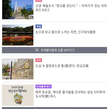
문화
신생 예술도시 “판교를 걷는다.” – 이야기가 있는 아트
로드 A코스
체험
눈으로 보고 몸으로 느끼는 자연, 신구대식물원
트래블아울렛 상품 보러가기
문화
도심 속 힐링로드로 통(通)한다. 판교25통
트래블투데이
매주 토요일, 색다른 즐거움을 선사하는 성남 시티투어 -
도시락(樂) 버스