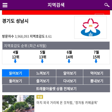
지역검색
경기도 성남시
방문자수
3,968,093
지역호감도
8.61
지역호감도 순위 (최근 4개월)
4월
5월
6월
7월
12위
13위
14위
15위
읽어보기
느껴보기
알아보기
먹어보기
둘러보기
즐겨보기
다녀보기
뽐내보기
트래블아울렛 상품 전체보기
명물
마치 외국 거리에 온 것처럼, ‘정자동 카페골목’