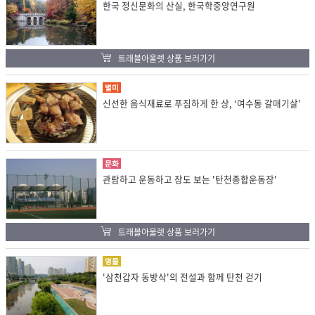
한국 정신문화의 산실, 한국학중앙연구원
트래블아울렛 상품 보러가기
별미
신선한 음식재료로 푸짐하게 한 상, ‘여수동 갈매기살’
문화
관람하고 운동하고 장도 보는 '탄천종합운동장'
트래블아울렛 상품 보러가기
명물
'삼천갑자 동방삭'의 전설과 함께 탄천 걷기