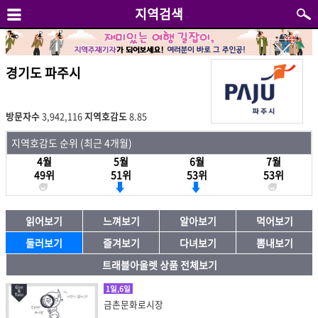
지역검색
경기도 파주시
방문자수
3,942,116
지역호감도
8.85
지역호감도 순위 (최근 4개월)
4월
5월
6월
7월
49위
51위
53위
53위
읽어보기
느껴보기
알아보기
먹어보기
둘러보기
즐겨보기
다녀보기
뽐내보기
트래블아울렛 상품 전체보기
1일,6일
금촌문화로시장