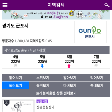
지역검색
경기도 군포시
방문자수
1,800,188
지역호감도
0.85
지역호감도 순위 (최근 4개월)
4월
5월
6월
7월
222위
225위
222위
222위
읽어보기
느껴보기
알아보기
먹어보기
둘러보기
즐겨보기
다녀보기
뽐내보기
트래블아울렛 상품 전체보기
상설시장
산본중심상가