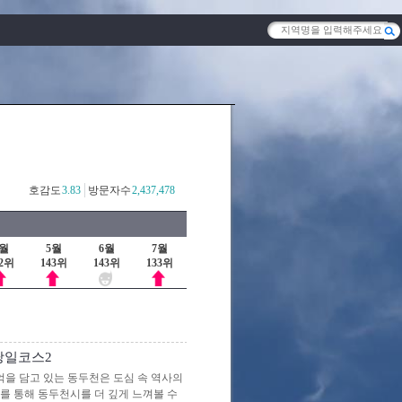
호감도
3.83
방문자수
2,437,478
4월
5월
6월
7월
52위
143위
143위
133위
당일코스2
을 담고 있는 동두천은 도심 속 역사의
를 통해 동두천시를 더 깊게 느껴볼 수