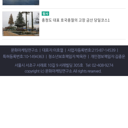
탐사
충청도 대표 호국충절의 고장 금산 당일코스1