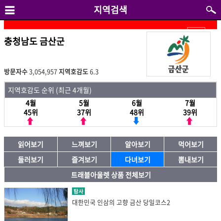
지역검색
충청남도 금산군
방문자수
3,054,957
지역호감도
6.3
지역호감도 순위 (최근 4개월)
4월
5월
6월
7월
45위
37위
48위
39위
읽어보기
느껴보기
알아보기
먹어보기
둘러보기
즐겨보기
다녀보기
뽐내보기
트래블아울렛 상품 전체보기
탐사
대한민국 인삼의 고향 금산 당일코스2