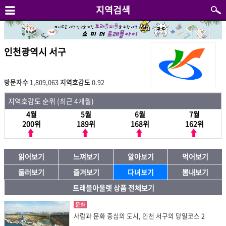
지역검색
인천광역시 서구
방문자수
1,809,063
지역호감도
0.92
지역호감도 순위 (최근 4개월)
4월
5월
6월
7월
200위
189위
168위
162위
읽어보기
느껴보기
알아보기
먹어보기
둘러보기
즐겨보기
다녀보기
뽐내보기
트래블아울렛 상품 전체보기
문화
사람과 문화 중심의 도시, 인천 서구의 당일코스 2