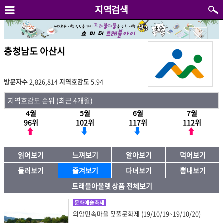
지역검색
충청남도 아산시
방문자수
2,826,814
지역호감도
5.94
지역호감도 순위 (최근 4개월)
4월
5월
6월
7월
96위
102위
117위
112위
읽어보기
느껴보기
알아보기
먹어보기
둘러보기
즐겨보기
다녀보기
뽐내보기
트래블아울렛 상품 전체보기
문화예술축제
외암민속마을 짚풀문화제 (19/10/19~19/10/20)