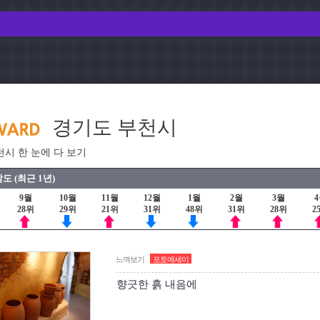
경기도 부천시
천시 한 눈에 다 보기
도 (최근 1년)
9월
10월
11월
12월
1월
2월
3월
28위
29위
21위
31위
48위
31위
28위
2
느껴보기
포토에세이
향긋한 흙 내음에