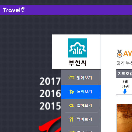
경기 부
지역호감
8월
31위