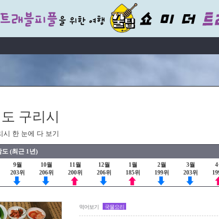
도 구리시
리시 한 눈에 다 보기
도 (최근 1년)
9월
10월
11월
12월
1월
2월
3월
203위
206위
200위
206위
185위
199위
203위
1
먹어보기
국물요리