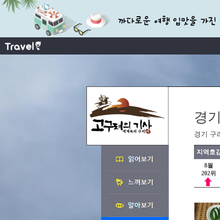
경기
경기 구
지역호감
8월
202위