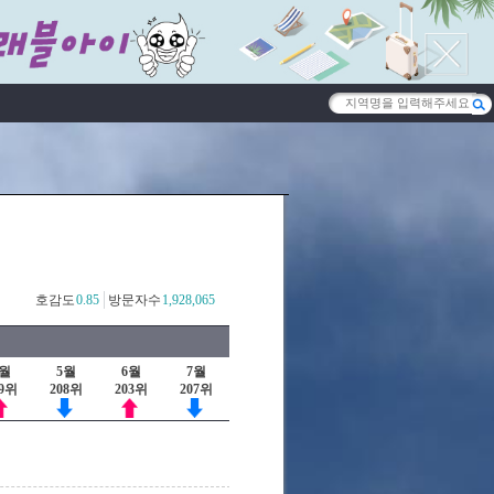
호감도
0.85
방문자수
1,928,065
4월
5월
6월
7월
99위
208위
203위
207위