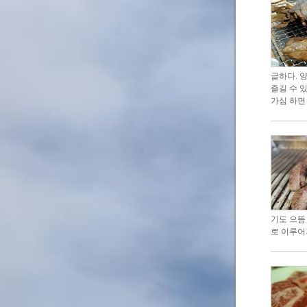
글하다. 
즐길 수 
가심 하면
기도 으뜸
로 이루어