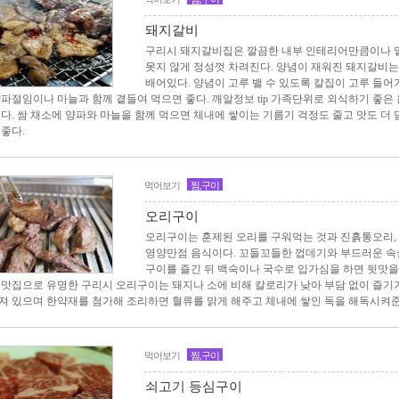
돼지갈비
구리시 돼지갈비집은 깔끔한 내부 인테리어만큼이나 
못지 않게 정성껏 차려진다. 양념이 재워진 돼지갈비
배어있다. 양념이 고루 밸 수 있도록 칼집이 고루 들어
양파절임이나 마늘과 함께 곁들여 먹으면 좋다. 깨알정보 tip 가족단위로 외식하기 좋
있다. 쌈 채소에 양파와 마늘을 함께 먹으면 체내에 쌓이는 기름기 걱정도 줄고 맛도 더 
 좋다.
먹어보기
찜,구이
오리구이
오리구이는 훈제된 오리를 구워먹는 것과 진흙통오리, 
영양만점 음식이다. 꼬들꼬들한 껍데기와 부드러운 속
구이를 즐긴 뒤 백숙이나 국수로 입가심을 하면 뒷맛을 깔
 맛집으로 유명한 구리시 오리구이는 돼지나 소에 비해 칼로리가 낮아 부담 없이 즐기
져 있으며 한약재를 첨가해 조리하면 혈류를 맑게 해주고 체내에 쌓인 독을 해독시켜준
먹어보기
찜,구이
쇠고기 등심구이