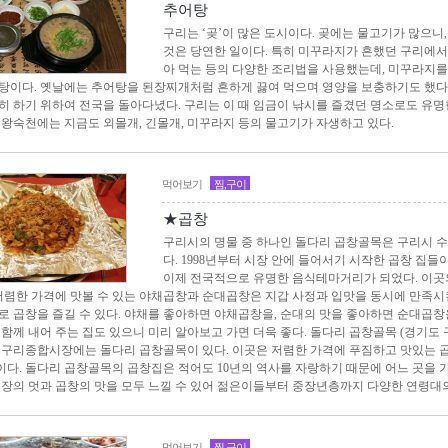
추어탕
구리는 ‘곶’이 많은 도시이다. 곶에는 물고기가 많으니
것은 당연한 일이다. 특히 미꾸라지가 흔했던 구리에서는
아 먹는 등의 다양한 조리법을 사용했는데, 미꾸라지를
탕이다. 옛날에는 추어탕을 된장찌개처럼 흔하게 끓여 먹으며 영양을 보충하기도 했다. 
히 하기 위하여 전국을 돌아다녔다. 구리는 이 때 임금이 낚시를 즐겼던 명소로도 유명한
 왕숙천에는 지금도 외몰개, 긴몰개, 미꾸라지 등의 물고기가 자생하고 있다.
먹어보기
찜,구이
★곱창
구리시의 명물 중 하나인 돌다리 곱창골목은 구리시 수
다. 1998년부터 시장 안에 들어서기 시작한 곱창 집들
이제 전국적으로 유명한 음식테마거리가 되었다. 이곳
 저렴한 가격에 맛볼 수 있는 야채곱창과 순대곱창은 지갑 사정과 입맛을 동시에 만족시킨
로 곱창을 즐길 수 있다. 야채를 좋아하면 야채곱창을, 순대의 맛을 좋아하면 순대곱창을
 함께 내어 주는 집도 있으니 미리 알아보고 가면 더욱 좋다. 돌다리 곱창골목 (경기도 구리
 구리종합시장에는 돌다리 곱창골목이 있다. 이곳은 저렴한 가격에 푸짐하고 맛있는 
다. 돌다리 곱창골목의 곱창집은 적어도 10년의 역사를 자랑하기 때문에 어느 곳을 
시장의 멋과 곱창의 맛을 모두 느낄 수 있어 젊은이들부터 중장년층까지 다양한 연령대
먹어보기
찜,구이