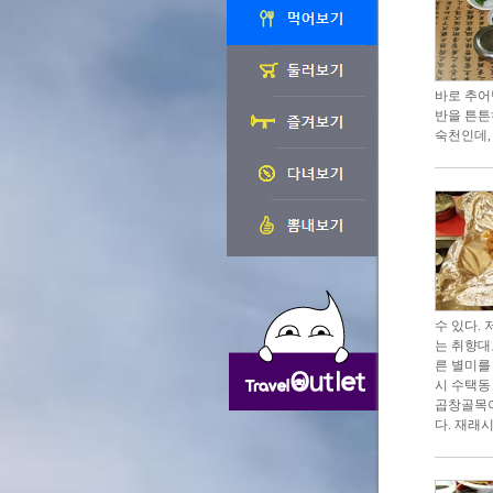
바로 추어
반을 튼튼
숙천인데,
수 있다.
는 취향대
른 별미를
시 수택동
곱창골목이
다. 재래