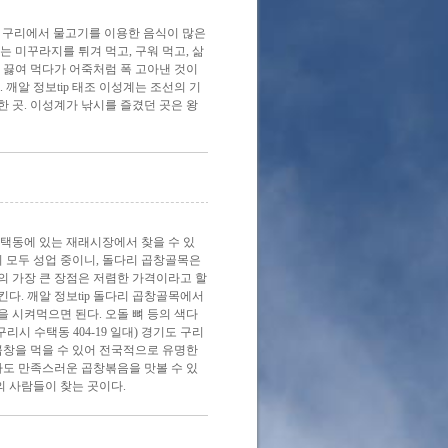
, 구리에서 물고기를 이용한 음식이 많은
 미꾸라지를 튀겨 먹고, 구워 먹고, 삶
 끓여 먹다가 어죽처럼 폭 고아낸 것이
깨알 정보tip 태조 이성계는 조선의 기
 곳. 이성계가 낚시를 즐겼던 곳은 왕
택동에 있는 재래시장에서 찾을 수 있
이 모두 성업 중이니, 돌다리 곱창골목은
의 가장 큰 장점은 저렴한 가격이라고 할
다. 깨알 정보tip 돌다리 곱창골목에서
 시켜먹으면 된다. 오돌 뼈 등의 색다
시 수택동 404-19 일대) 경기도 구리
곱창을 먹을 수 있어 전국적으로 유명한
가도 만족스러운 곱창볶음을 맛볼 수 있
의 사람들이 찾는 곳이다.