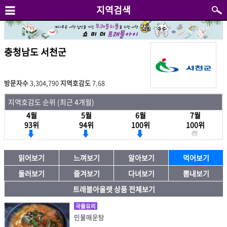
지역검색
충청남도 서천군
방문자수
3,304,790
지역호감도
7.68
지역호감도 순위 (최근 4개월)
4월
5월
6월
7월
93위
94위
100위
100위
읽어보기
느껴보기
알아보기
먹어보기
둘러보기
즐겨보기
다녀보기
뽐내보기
트래블아울렛 상품 전체보기
국물요리
민물매운탕