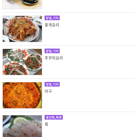
양념,기타
꽃게요리
양념,기타
주꾸미요리
양념,기타
아구
생선회,육회
회