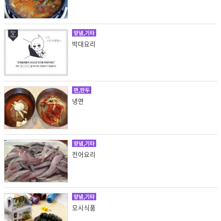
양념,기타
박대요리
면,만두
냉면
양념,기타
전어요리
양념,기타
모시식품