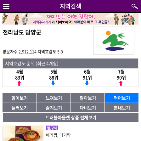
지역검색
전라남도 담양군
방문자수
2,912,114
지역호감도
5.9
지역호감도 순위 (최근 4개월)
4월
5월
6월
7월
83위
88위
91위
90위
읽어보기
느껴보기
알아보기
먹어보기
둘러보기
즐겨보기
다녀보기
뽐내보기
트래블아울렛 상품 전체보기
찜,구이
메기찜, 메기탕