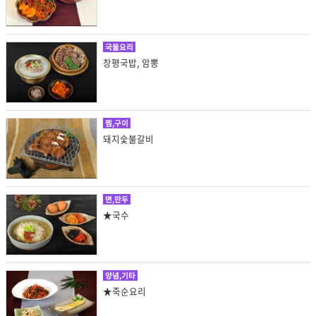
국물요리
창평국밥, 암뽕
찜,구이
돼지숯불갈비
면,만두
★국수
양념,기타
★죽순요리